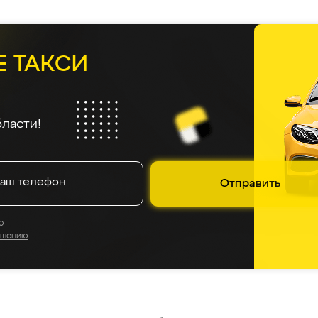
Е ТАКСИ
ласти!
Отправить
о
ашению