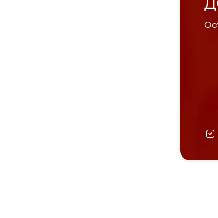
Д
Ост