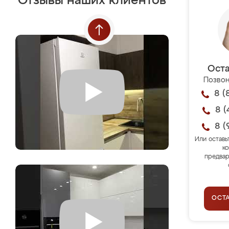
Отзывы наших клиентов
Оста
Позвон
8 (
8 (
8 (
Или оставь
ко
предвар
ОСТ