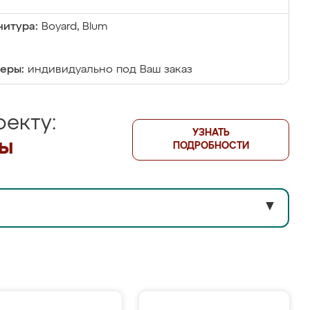
итура:
Boyard, Blum
еры:
индивидуально под Ваш заказ
екту:
УЗНАТЬ
лы
ПОДРОБНОСТИ
▼