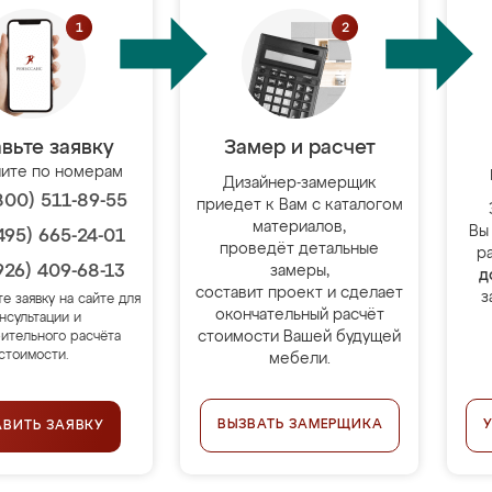
вьте заявку
Замер и расчет
ите по номерам
Дизайнер-замерщик
800) 511-89-55
приедет к Вам с каталогом
материалов,
Вы
495) 665-24-01
проведёт детальные
р
926) 409-68-13
замеры,
д
составит проект и сделает
з
те заявку на сайте для
окончательный расчёт
нсультации и
стоимости Вашей будущей
ительного расчёта
стоимости.
мебели.
ВЫЗВАТЬ ЗАМЕРЩИКА
АВИТЬ ЗАЯВКУ