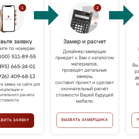
вьте заявку
Замер и расчет
ите по номерам
Дизайнер-замерщик
800) 511-89-55
приедет к Вам с каталогом
материалов,
Вы
495) 665-24-01
проведёт детальные
р
926) 409-68-13
замеры,
д
составит проект и сделает
з
те заявку на сайте для
окончательный расчёт
нсультации и
стоимости Вашей будущей
ительного расчёта
стоимости.
мебели.
ВЫЗВАТЬ ЗАМЕРЩИКА
АВИТЬ ЗАЯВКУ