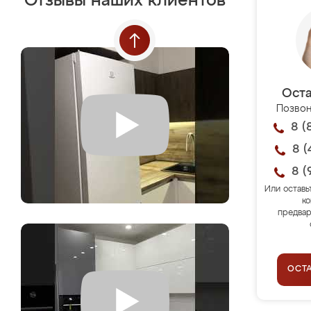
Отзывы наших клиентов
Оста
Позвон
8 (
8 (
8 (
Или оставь
ко
предвар
ОСТ