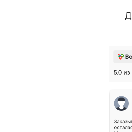
Д
Вс
5.0
из 
Заказыв
осталас