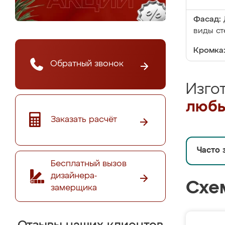
Фасад:
виды ст
Кромка
Обратный звонок
Изго
любы
Заказать расчёт
Часто 
Бесплатный вызов
дизайнера-
Схе
замерщика