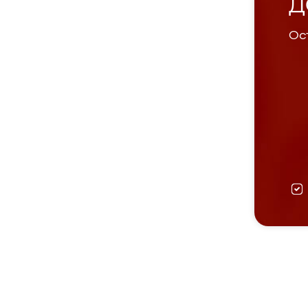
Д
Ост