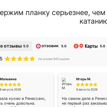
ержим планку серьезнее, чем
катани
е отзывы
5.0
5.0
5.0
5
На основе
945
оценок
Мальвина
Игорь М.
6 августа 2026
6 августа 2026
ала кухню в Ренессанс,
На самом деле в Ренес
ь очень довольна.
не первый раз заказыв