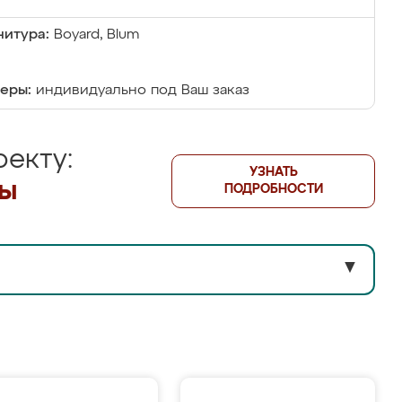
итура:
Boyard, Blum
еры:
индивидуально под Ваш заказ
екту:
УЗНАТЬ
лы
ПОДРОБНОСТИ
▼