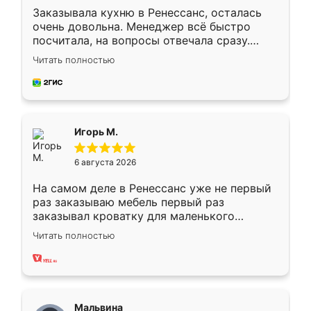
Заказывала кухню в Ренессанс, осталась
очень довольна. Менеджер всё быстро
посчитала, на вопросы отвечала сразу.
Замерщик приехал в субботу, подошёл к
Читать полностью
делу со всей ответственностью. Собрали
за день, ребята работали аккуратно, даже
пыли почти не было. Качество отличное,
ящики ходят плавно, ничего не скрипит.
Всё подошло как влитое.
Игорь М.
6 августа 2026
На самом деле в Ренессанс уже не первый
раз заказываю мебель первый раз
заказывал кроватку для маленького
ребёнка при его рождении ,во второй раз
Читать полностью
заказал шкаф-купе. По качеству очень
хорошее сборка достаточно быстрая,
также адекватные цены. До этого
сравнивал с разными конкурентами в этом
сегменте ,выбор у конкурентов куда
Мальвина