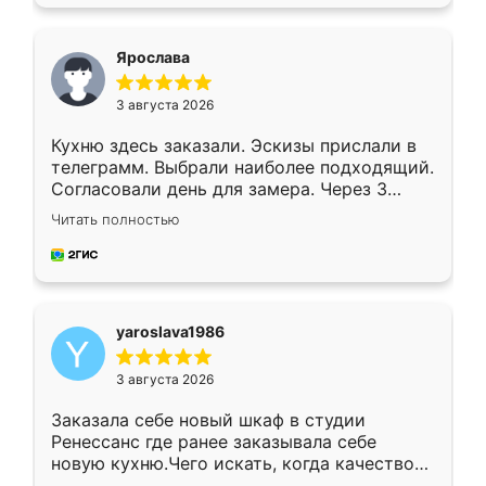
подходящий вариант шкафа. Немного его
видоизменил, получилось даже лучше, чем
я хотела.
Ярослава
3 августа 2026
Кухню здесь заказали. Эскизы прислали в
телеграмм. Выбрали наиболее подходящий.
Согласовали день для замера. Через 3
недели кухня была уже готова. Остались
Читать полностью
довольны работой. Спасибо Ренессанс
мебель за качественную работу!
yaroslava1986
3 августа 2026
Заказала себе новый шкаф в студии
Ренессанс где ранее заказывала себе
новую кухню.Чего искать, когда качеством
вполне довольна. Служит кухня уже почти