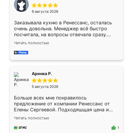
меньше, здесь же он более разнообразный.
Мне нравится ,если что-то потребуется из
6 августа 2026
мебели буду заказывать только здесь.
Заказывала кухню в Ренессанс, осталась
очень довольна. Менеджер всё быстро
посчитала, на вопросы отвечала сразу.
Замерщик приехал в субботу, подошёл к
Читать полностью
делу со всей ответственностью. Собрали
за день, ребята работали аккуратно, даже
пыли почти не было. Качество отличное,
ящики ходят плавно, ничего не скрипит.
Всё подошло как влитое.
Аринка Р.
5 августа 2026
Больше всех мне понравилось
предложение от компании Ренессанс от
Елены Сергеевой. Подходяшщая цена и
короткие сроки изготовления. Приехавший
Читать полностью
для замера сотрудник Владислав
предложил по моему эскизу самый
1