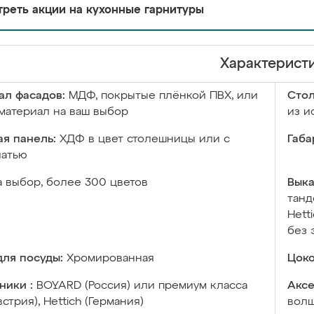
реть акции на кухонные гарнитуры
Характерист
ал фасадов:
МДФ, покрытые плёнкой ПВХ, или
Сто
материал на ваш выбор
из и
я панель:
ХДФ в цвет столешницы или с
Габа
чатью
а выбор, более 300 цветов
Выка
танд
Hett
без 
ля посуды:
Хромированная
Цоко
ники :
BOYARD (Россия) или премиум класса
Аксе
встрия), Hettich (Германия)
волш