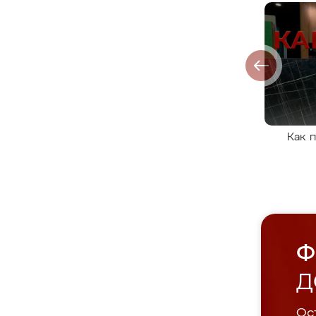
Как 
Ф
Д
Ост