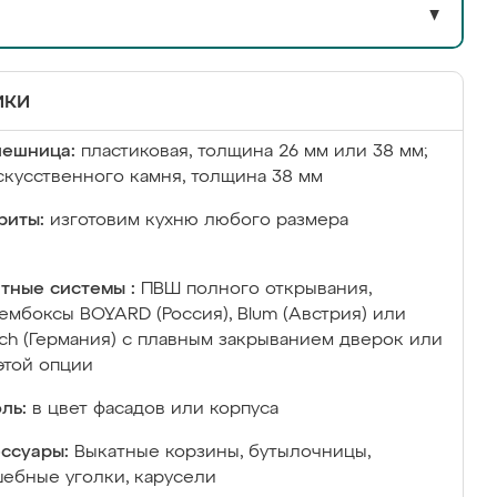
▼
ики
лешница:
пластиковая, толщина 26 мм или 38 мм;
скусственного камня, толщина 38 мм
риты:
изготовим кухню любого размера
тные системы :
ПВШ полного открывания,
ембоксы BOYARD (Россия), Blum (Австрия) или
ich (Германия) с плавным закрыванием дверок или
этой опции
ль:
в цвет фасадов или корпуса
ссуары:
Выкатные корзины, бутылочницы,
ебные уголки, карусели