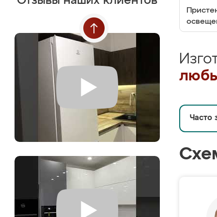
Отзывы наших клиентов
Пристен
освеще
Изго
любы
Часто 
Схе