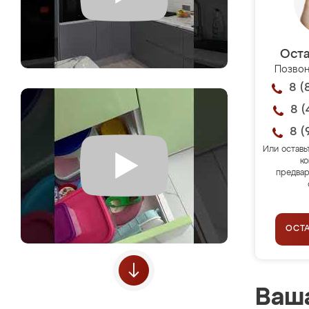
Оста
Позвон
8 (
8 (
8 (
Или оставь
ко
предвар
ОСТ
Ваша