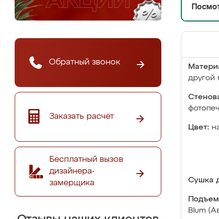
Посмот
Обратный звонок
Матери
другой 
Стенова
фотопе
Заказать расчёт
Цвет:
н
Бесплатный вызов
дизайнера-
Сушка д
замерщика
Подъем
Blum (А