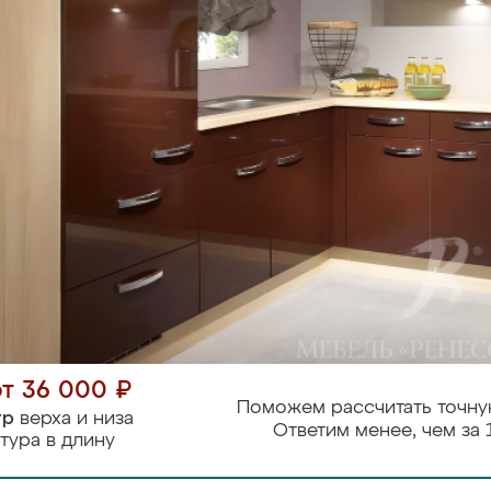
от 36 000 ₽
Поможем рассчитать точну
тр
верха и низа
Ответим менее, чем за 
тура в длину