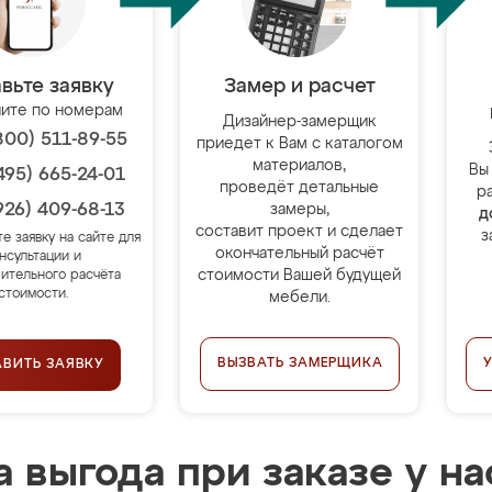
вьте заявку
Замер и расчет
ите по номерам
Дизайнер-замерщик
800) 511-89-55
приедет к Вам с каталогом
материалов,
Вы
495) 665-24-01
проведёт детальные
р
926) 409-68-13
замеры,
д
составит проект и сделает
з
те заявку на сайте для
окончательный расчёт
нсультации и
стоимости Вашей будущей
ительного расчёта
стоимости.
мебели.
ВЫЗВАТЬ ЗАМЕРЩИКА
АВИТЬ ЗАЯВКУ
 выгода при заказе у на