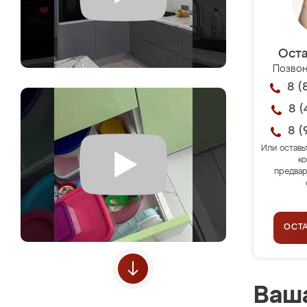
Оста
Позвон
8 (
8 (
8 (
Или оставь
ко
предвар
ОСТ
Ваша