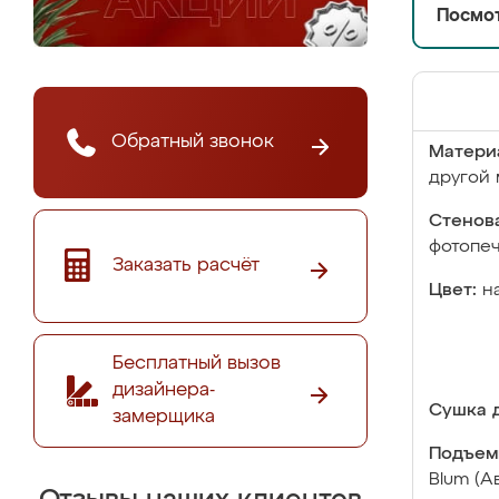
Посмот
Обратный звонок
Матери
другой 
Стенова
фотопе
Заказать расчёт
Цвет:
н
Бесплатный вызов
дизайнера-
Сушка д
замерщика
Подъем
Blum (А