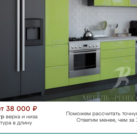
от 38 000 ₽
Поможем рассчитать точну
тр
верха и низа
Ответим менее, чем за 
тура в длину