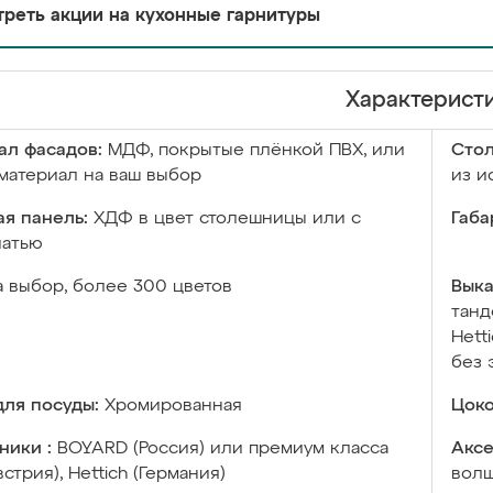
реть акции на кухонные гарнитуры
Характерист
ал фасадов:
МДФ, покрытые плёнкой ПВХ, или
Сто
материал на ваш выбор
из и
я панель:
ХДФ в цвет столешницы или с
Габа
чатью
а выбор, более 300 цветов
Выка
танд
Hett
без 
ля посуды:
Хромированная
Цоко
ники :
BOYARD (Россия) или премиум класса
Аксе
встрия), Hettich (Германия)
волш