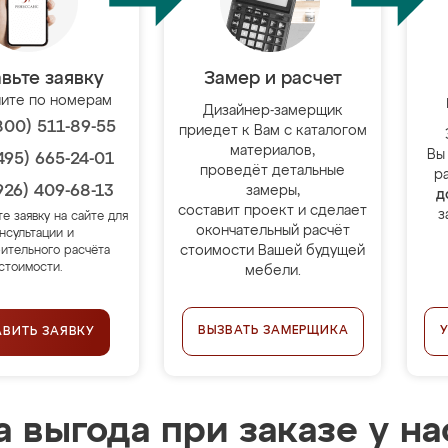
вьте заявку
Замер и расчет
ите по номерам
Дизайнер-замерщик
800) 511-89-55
приедет к Вам с каталогом
материалов,
Вы
495) 665-24-01
проведёт детальные
р
926) 409-68-13
замеры,
д
составит проект и сделает
з
те заявку на сайте для
окончательный расчёт
нсультации и
стоимости Вашей будущей
ительного расчёта
стоимости.
мебели.
ВЫЗВАТЬ ЗАМЕРЩИКА
АВИТЬ ЗАЯВКУ
 выгода при заказе у на