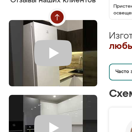
Отзывы наших клиентов
Пристен
освеще
Изго
любы
Часто 
Схе