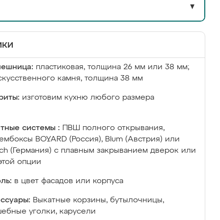
▼
ики
лешница:
пластиковая, толщина 26 мм или 38 мм;
скусственного камня, толщина 38 мм
риты:
изготовим кухню любого размера
тные системы :
ПВШ полного открывания,
ембоксы BOYARD (Россия), Blum (Австрия) или
ich (Германия) с плавным закрыванием дверок или
этой опции
ль:
в цвет фасадов или корпуса
ссуары:
Выкатные корзины, бутылочницы,
ебные уголки, карусели