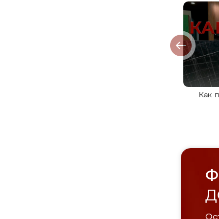
Как 
Ф
Д
Ост