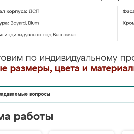
ал корпуса:
ДСП
Фаса
ура:
Boyard, Blum
Кром
ы:
индивидуально под Ваш заказ
товим по индивидуальному про
е размеры, цвета и материа
задаваемые вопросы
ма работы