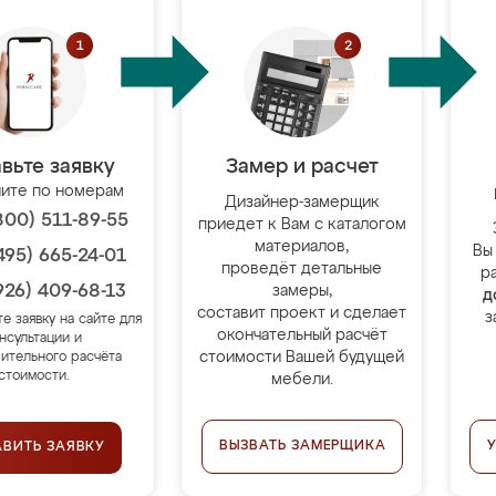
вьте заявку
Замер и расчет
ите по номерам
Дизайнер-замерщик
800) 511-89-55
приедет к Вам с каталогом
материалов,
Вы
495) 665-24-01
проведёт детальные
р
926) 409-68-13
замеры,
д
составит проект и сделает
з
те заявку на сайте для
окончательный расчёт
нсультации и
стоимости Вашей будущей
ительного расчёта
стоимости.
мебели.
ВЫЗВАТЬ ЗАМЕРЩИКА
АВИТЬ ЗАЯВКУ