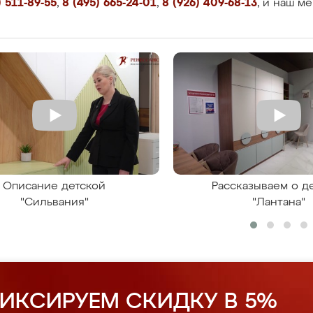
 511-89-55
,
8 (495) 665-24-01
,
8 (926) 409-68-13
, и наш м
Описание детской
Рассказываем о д
"Сильвания"
"Лантана"
ИКСИРУЕМ СКИДКУ В 5%