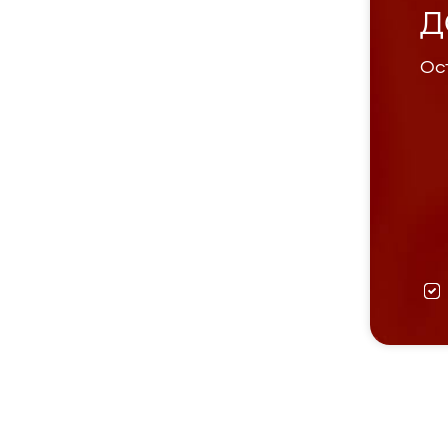
Д
Ост