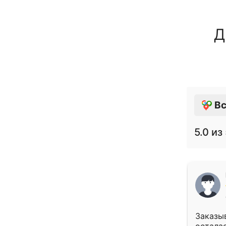
Д
Вс
5.0
из 
Заказыв