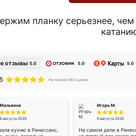
ержим планку серьезнее, чем
катани
е отзывы
5.0
5.0
5.0
5
На основе
945
оценок
Мальвина
Игорь М.
6 августа 2026
6 августа 2026
ала кухню в Ренессанс,
На самом деле в Ренес