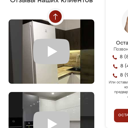
Отзывы наших клиентов
Оста
Позвон
8 (
8 (
8 (
Или оставь
ко
предвар
ОСТ