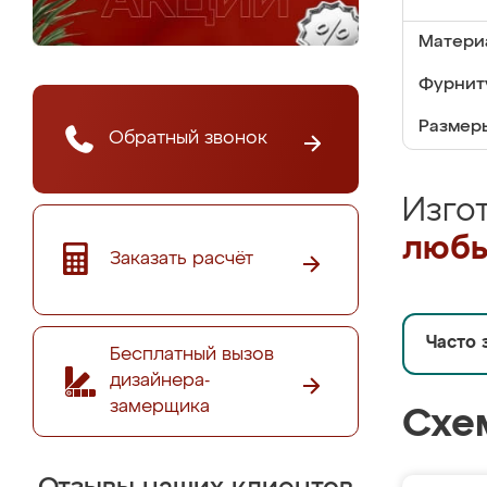
Матери
Фурнит
Размер
Обратный звонок
Изго
любы
Заказать расчёт
Часто 
Бесплатный вызов
дизайнера-
замерщика
Схе