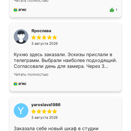
Читать полностью
для замера сотрудник Владислав
предложил по моему эскизу самый
1
подходящий вариант шкафа. Немного его
видоизменил, получилось даже лучше, чем
я хотела.
Ярослава
3 августа 2026
Кухню здесь заказали. Эскизы прислали в
телеграмм. Выбрали наиболее подходящий.
Согласовали день для замера. Через 3
недели кухня была уже готова. Остались
Читать полностью
довольны работой. Спасибо Ренессанс
мебель за качественную работу!
yaroslava1986
3 августа 2026
Заказала себе новый шкаф в студии