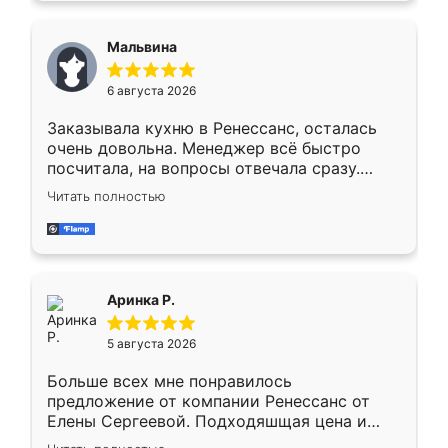
сравнивал с разными конкурентами в этом
сегменте ,выбор у конкурентов куда
Мальвина
меньше, здесь же он более разнообразный.
Мне нравится ,если что-то потребуется из
6 августа 2026
мебели буду заказывать только здесь.
Заказывала кухню в Ренессанс, осталась
очень довольна. Менеджер всё быстро
посчитала, на вопросы отвечала сразу.
Замерщик приехал в субботу, подошёл к
Читать полностью
делу со всей ответственностью. Собрали
за день, ребята работали аккуратно, даже
пыли почти не было. Качество отличное,
ящики ходят плавно, ничего не скрипит.
Всё подошло как влитое.
Аринка Р.
5 августа 2026
Больше всех мне понравилось
предложение от компании Ренессанс от
Елены Сергеевой. Подходяшщая цена и
короткие сроки изготовления. Приехавший