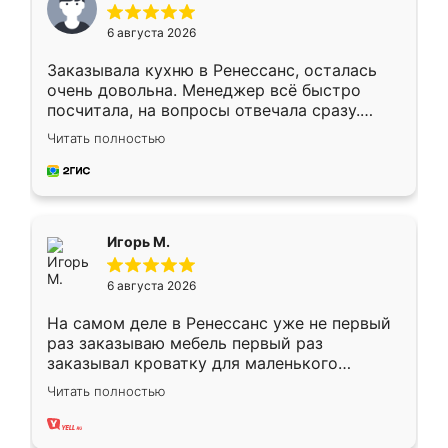
6 августа 2026
Заказывала кухню в Ренессанс, осталась
очень довольна. Менеджер всё быстро
посчитала, на вопросы отвечала сразу.
Замерщик приехал в субботу, подошёл к
Читать полностью
делу со всей ответственностью. Собрали
за день, ребята работали аккуратно, даже
пыли почти не было. Качество отличное,
ящики ходят плавно, ничего не скрипит.
Всё подошло как влитое.
Игорь М.
6 августа 2026
На самом деле в Ренессанс уже не первый
раз заказываю мебель первый раз
заказывал кроватку для маленького
ребёнка при его рождении ,во второй раз
Читать полностью
заказал шкаф-купе. По качеству очень
хорошее сборка достаточно быстрая,
также адекватные цены. До этого