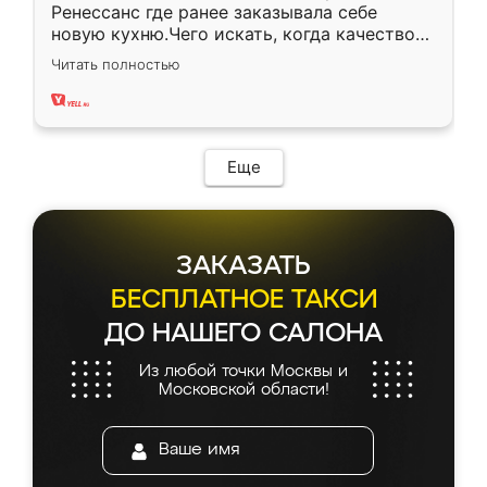
Ренессанс где ранее заказывала себе
новую кухню.Чего искать, когда качеством
вполне довольна. Служит кухня уже почти
Читать полностью
два года, нареканий нет.
Еще
ЗАКАЗАТЬ
БЕСПЛАТНОЕ ТАКСИ
ДО НАШЕГО САЛОНА
Из любой точки Москвы и
Московской области!