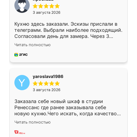
3 августа 2026
Кухню здесь заказали. Эскизы прислали в
телеграмм. Выбрали наиболее подходящий.
Согласовали день для замера. Через 3
недели кухня была уже готова. Остались
Читать полностью
довольны работой. Спасибо Ренессанс
мебель за качественную работу!
yaroslava1986
3 августа 2026
Заказала себе новый шкаф в студии
Ренессанс где ранее заказывала себе
новую кухню.Чего искать, когда качеством
вполне довольна. Служит кухня уже почти
Читать полностью
два года, нареканий нет.