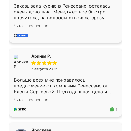
Заказывала кухню в Ренессанс, осталась
очень довольна. Менеджер всё быстро
посчитала, на вопросы отвечала сразу.
Замерщик приехал в субботу, подошёл к
Читать полностью
делу со всей ответственностью. Собрали
за день, ребята работали аккуратно, даже
пыли почти не было. Качество отличное,
ящики ходят плавно, ничего не скрипит.
Всё подошло как влитое.
Аринка Р.
5 августа 2026
Больше всех мне понравилось
предложение от компании Ренессанс от
Елены Сергеевой. Подходяшщая цена и
короткие сроки изготовления. Приехавший
Читать полностью
для замера сотрудник Владислав
предложил по моему эскизу самый
1
подходящий вариант шкафа. Немного его
видоизменил, получилось даже лучше, чем
я хотела.
Ярослава