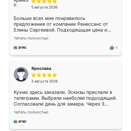
5 августа 2026
Больше всех мне понравилось
предложение от компании Ренессанс от
Елены Сергеевой. Подходяшщая цена и
короткие сроки изготовления. Приехавший
Читать полностью
для замера сотрудник Владислав
предложил по моему эскизу самый
1
подходящий вариант шкафа. Немного его
видоизменил, получилось даже лучше, чем
я хотела.
Ярослава
3 августа 2026
Кухню здесь заказали. Эскизы прислали в
телеграмм. Выбрали наиболее подходящий.
Согласовали день для замера. Через 3
недели кухня была уже готова. Остались
Читать полностью
довольны работой. Спасибо Ренессанс
мебель за качественную работу!