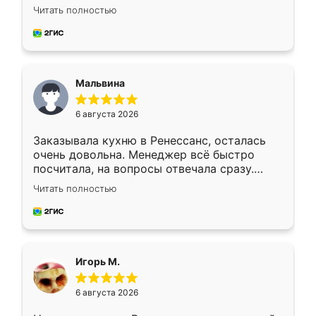
Ждал меньше месяца, сборщик с прямыми
Читать полностью
руками. По цене вышло адекватно.
Рекомендую!
Мальвина
6 августа 2026
Заказывала кухню в Ренессанс, осталась
очень довольна. Менеджер всё быстро
посчитала, на вопросы отвечала сразу.
Замерщик приехал в субботу, подошёл к
Читать полностью
делу со всей ответственностью. Собрали
за день, ребята работали аккуратно, даже
пыли почти не было. Качество отличное,
ящики ходят плавно, ничего не скрипит.
Всё подошло как влитое.
Игорь М.
6 августа 2026