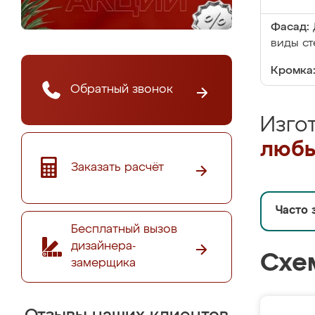
Фасад:
виды ст
Кромка
Обратный звонок
Изго
любы
Заказать расчёт
Часто 
Бесплатный вызов
дизайнера-
Схе
замерщика