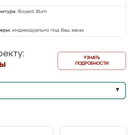
итура:
Boyard, Blum
еры:
индивидуально под Ваш заказ
екту:
УЗНАТЬ
лы
ПОДРОБНОСТИ
▼