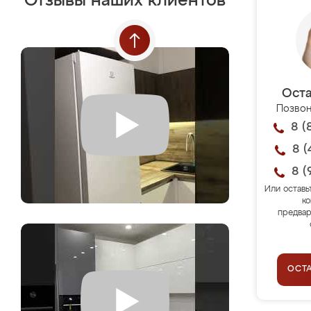
Отзывы наших клиентов
Оста
Позвон
8 (
8 (
8 (
Или оставь
ко
предвар
ОСТ