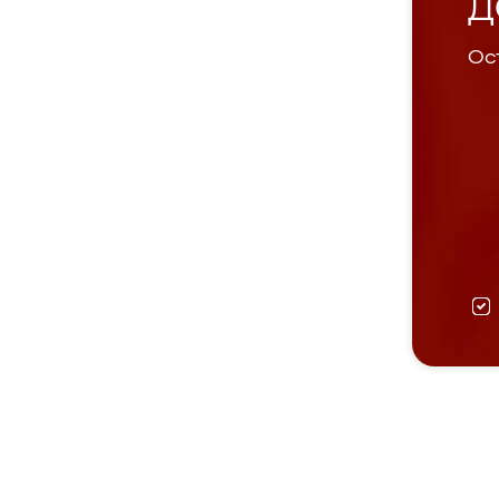
Д
Ост