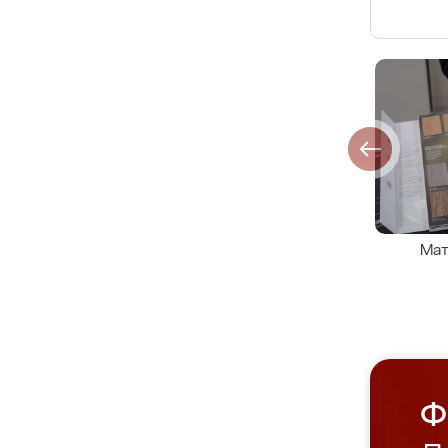
Мат
Ф