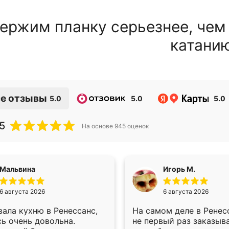
ержим планку серьезнее, чем
катани
е отзывы
5.0
5.0
5.0
5
На основе
945
оценок
Мальвина
Игорь М.
6 августа 2026
6 августа 2026
ала кухню в Ренессанс,
На самом деле в Ренес
ь очень довольна.
не первый раз заказыв