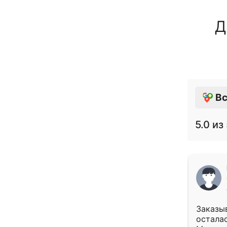
Д
Вс
5.0
из 
Заказыв
осталас