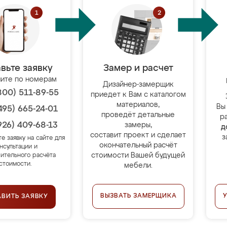
вьте заявку
Замер и расчет
ите по номерам
Дизайнер-замерщик
800) 511-89-55
приедет к Вам с каталогом
материалов,
Вы
495) 665-24-01
проведёт детальные
р
926) 409-68-13
замеры,
д
составит проект и сделает
з
те заявку на сайте для
окончательный расчёт
нсультации и
стоимости Вашей будущей
ительного расчёта
стоимости.
мебели.
ВЫЗВАТЬ ЗАМЕРЩИКА
АВИТЬ ЗАЯВКУ