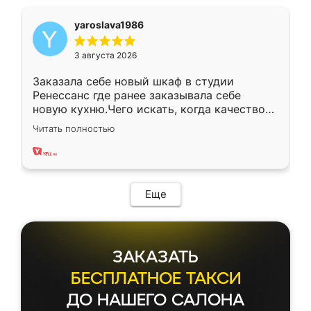
yaroslava1986
3 августа 2026
Заказала себе новый шкаф в студии
Ренессанс где ранее заказывала себе
новую кухню.Чего искать, когда качеством
вполне довольна. Служит кухня уже почти
Читать полностью
два года, нареканий нет.
Еще
ЗАКАЗАТЬ
БЕСПЛАТНОЕ ТАКСИ
ДО НАШЕГО САЛОНА