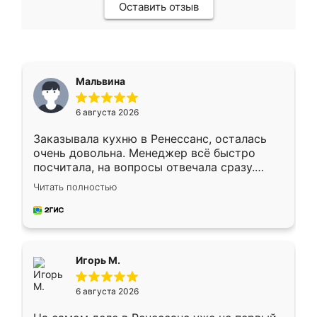
Оставить отзыв
Мальвина
6 августа 2026
Заказывала кухню в Ренессанс, осталась
очень довольна. Менеджер всё быстро
посчитала, на вопросы отвечала сразу.
Замерщик приехал в субботу, подошёл к
Читать полностью
делу со всей ответственностью. Собрали
за день, ребята работали аккуратно, даже
пыли почти не было. Качество отличное,
ящики ходят плавно, ничего не скрипит.
Всё подошло как влитое.
Игорь М.
6 августа 2026