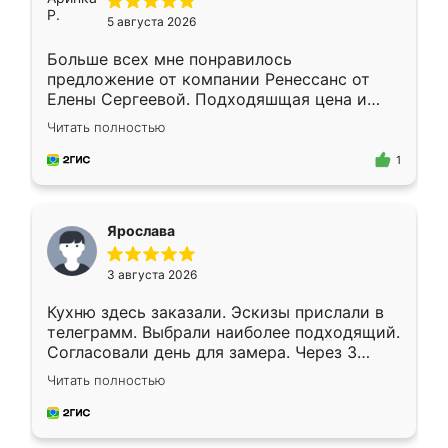
5 августа 2026
Больше всех мне понравилось
предложение от компании Ренессанс от
Елены Сергеевой. Подходяшщая цена и
короткие сроки изготовления. Приехавший
Читать полностью
для замера сотрудник Владислав
предложил по моему эскизу самый
1
подходящий вариант шкафа. Немного его
видоизменил, получилось даже лучше, чем
я хотела.
Ярослава
3 августа 2026
Кухню здесь заказали. Эскизы прислали в
телеграмм. Выбрали наиболее подходящий.
Согласовали день для замера. Через 3
недели кухня была уже готова. Остались
Читать полностью
довольны работой. Спасибо Ренессанс
мебель за качественную работу!