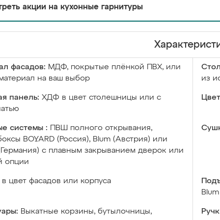
реть акции на кухонные гарнитуры
Характерист
ал фасадов:
МДФ, покрытые плёнкой ПВХ, или
Сто
материал на ваш выбор
из и
я панель:
ХДФ в цвет столешницы или с
Цвет
чатью
е системы :
ПВШ полного открывания,
Сушк
оксы BOYARD (Россия), Blum (Австрия) или
 (Германия) с плавным закрыванием дверок или
й опции
в цвет фасадов или корпуса
Подъ
Blum
уары:
Выкатные корзины, бутылочницы,
Ручк