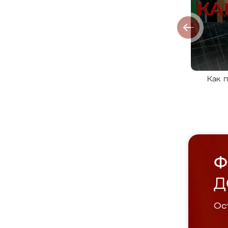
Как 
Ф
Д
Ост