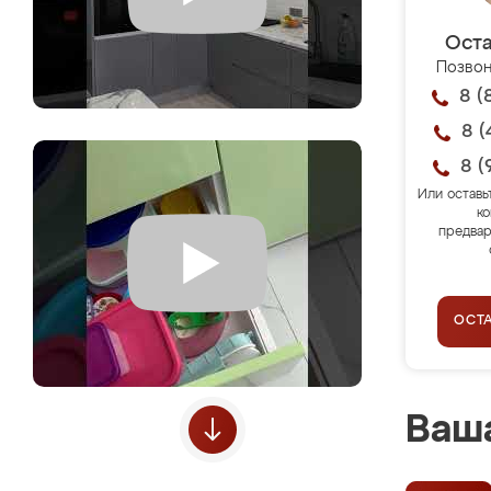
Оста
Позвон
8 (
8 (
8 (
Или оставь
ко
предвар
ОСТ
Ваша