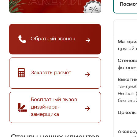
Посмот
Обратный звонок
Матери
другой 
Стенова
фотопе
Заказать расчёт
Выкатны
тандемб
Hettich
Бесплатный вызов
без это
дизайнера-
Цоколь:
замерщика
Аксесс