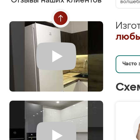
Отзывы наших клиентов
волшебн
Изго
любы
Часто 
Схе