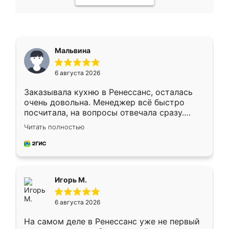
Мальвина
6 августа 2026
Заказывала кухню в Ренессанс, осталась
очень довольна. Менеджер всё быстро
посчитала, на вопросы отвечала сразу.
Замерщик приехал в субботу, подошёл к
Читать полностью
делу со всей ответственностью. Собрали
за день, ребята работали аккуратно, даже
пыли почти не было. Качество отличное,
ящики ходят плавно, ничего не скрипит.
Всё подошло как влитое.
Игорь М.
6 августа 2026
На самом деле в Ренессанс уже не первый