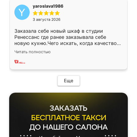
yaroslava1986
3 августа 2026
Заказала себе новый шкаф в студии
Ренессанс где ранее заказывала себе
новую кухню.Чего искать, когда качеством
вполне довольна. Служит кухня уже почти
Читать полностью
два года, нареканий нет.
Еще
ЗАКАЗАТЬ
БЕСПЛАТНОЕ ТАКСИ
ДО НАШЕГО САЛОНА