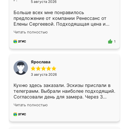
5 августа 2026
Больше всех мне понравилось
предложение от компании Ренессанс от
Елены Сергеевой. Подходяшщая цена и
короткие сроки изготовления. Приехавший
Читать полностью
для замера сотрудник Владислав
предложил по моему эскизу самый
1
подходящий вариант шкафа. Немного его
видоизменил, получилось даже лучше, чем
я хотела.
Ярослава
3 августа 2026
Кухню здесь заказали. Эскизы прислали в
телеграмм. Выбрали наиболее подходящий.
Согласовали день для замера. Через 3
недели кухня была уже готова. Остались
Читать полностью
довольны работой. Спасибо Ренессанс
мебель за качественную работу!