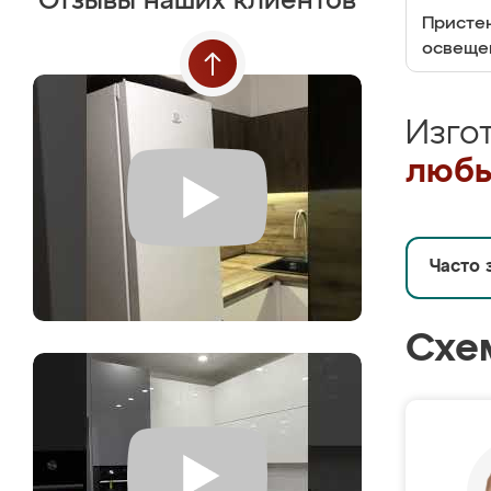
Отзывы наших клиентов
Пристен
освеще
Изго
любы
Часто 
Схе