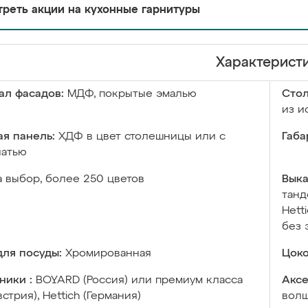
реть акции на кухонные гарнитуры
Характерист
ал фасадов:
МДФ, покрытые эмалью
Сто
из и
я панель:
ХДФ в цвет столешницы или с
Габа
чатью
а выбор, более 250 цветов
Выка
танд
Hett
без 
ля посуды:
Хромированная
Цоко
ники :
BOYARD (Россия) или премиум класса
Аксе
встрия), Hettich (Германия)
волш