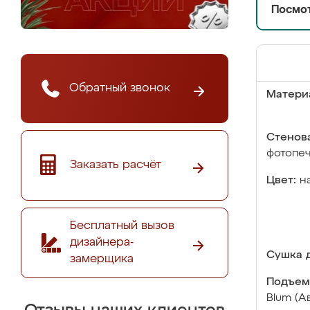
Посмот
Обратный звонок
Матери
Стенова
фотопе
Заказать расчёт
Цвет:
н
Бесплатный вызов
дизайнера-
Сушка д
замерщика
Подъем
Blum (А