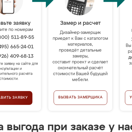
вьте заявку
Замер и расчет
ите по номерам
Дизайнер-замерщик
800) 511-89-55
приедет к Вам с каталогом
материалов,
Вы
495) 665-24-01
проведёт детальные
р
926) 409-68-13
замеры,
д
составит проект и сделает
з
те заявку на сайте для
окончательный расчёт
нсультации и
стоимости Вашей будущей
ительного расчёта
стоимости.
мебели.
ВЫЗВАТЬ ЗАМЕРЩИКА
АВИТЬ ЗАЯВКУ
 выгода при заказе у на