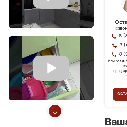
Оста
Позвон
8 (
8 (
8 (
Или оставь
ко
предвар
ОСТ
Ваша