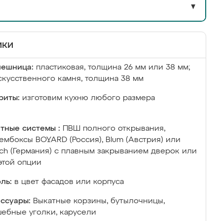
▼
ики
лешница:
пластиковая, толщина 26 мм или 38 мм;
скусственного камня, толщина 38 мм
риты:
изготовим кухню любого размера
тные системы :
ПВШ полного открывания,
ембоксы BOYARD (Россия), Blum (Австрия) или
ich (Германия) с плавным закрыванием дверок или
этой опции
ль:
в цвет фасадов или корпуса
ссуары:
Выкатные корзины, бутылочницы,
ебные уголки, карусели