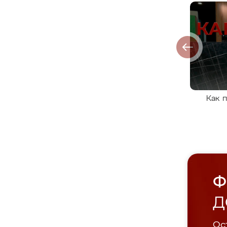
Как 
Ф
Д
Ост