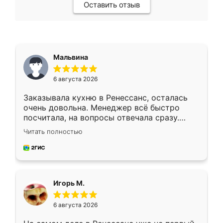
Оставить отзыв
Мальвина
6 августа 2026
Заказывала кухню в Ренессанс, осталась
очень довольна. Менеджер всё быстро
посчитала, на вопросы отвечала сразу.
Замерщик приехал в субботу, подошёл к
Читать полностью
делу со всей ответственностью. Собрали
за день, ребята работали аккуратно, даже
пыли почти не было. Качество отличное,
ящики ходят плавно, ничего не скрипит.
Всё подошло как влитое.
Игорь М.
6 августа 2026