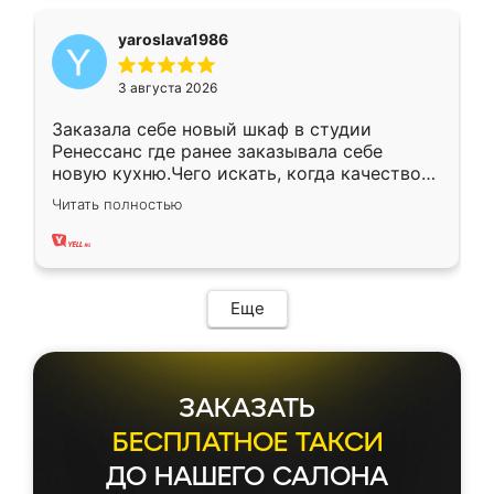
yaroslava1986
3 августа 2026
Заказала себе новый шкаф в студии
Ренессанс где ранее заказывала себе
новую кухню.Чего искать, когда качеством
вполне довольна. Служит кухня уже почти
Читать полностью
два года, нареканий нет.
Еще
ЗАКАЗАТЬ
БЕСПЛАТНОЕ ТАКСИ
ДО НАШЕГО САЛОНА