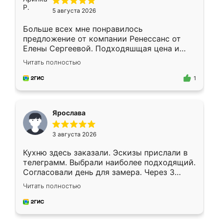
5 августа 2026
Больше всех мне понравилось
предложение от компании Ренессанс от
Елены Сергеевой. Подходяшщая цена и
короткие сроки изготовления. Приехавший
Читать полностью
для замера сотрудник Владислав
предложил по моему эскизу самый
1
подходящий вариант шкафа. Немного его
видоизменил, получилось даже лучше, чем
я хотела.
Ярослава
3 августа 2026
Кухню здесь заказали. Эскизы прислали в
телеграмм. Выбрали наиболее подходящий.
Согласовали день для замера. Через 3
недели кухня была уже готова. Остались
Читать полностью
довольны работой. Спасибо Ренессанс
мебель за качественную работу!