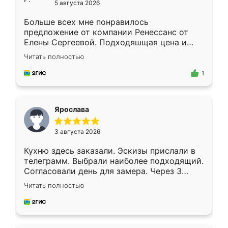
5 августа 2026
Больше всех мне понравилось
предложение от компании Ренессанс от
Елены Сергеевой. Подходяшщая цена и
короткие сроки изготовления. Приехавший
Читать полностью
для замера сотрудник Владислав
предложил по моему эскизу самый
1
подходящий вариант шкафа. Немного его
видоизменил, получилось даже лучше, чем
я хотела.
Ярослава
3 августа 2026
Кухню здесь заказали. Эскизы прислали в
телеграмм. Выбрали наиболее подходящий.
Согласовали день для замера. Через 3
недели кухня была уже готова. Остались
Читать полностью
довольны работой. Спасибо Ренессанс
мебель за качественную работу!