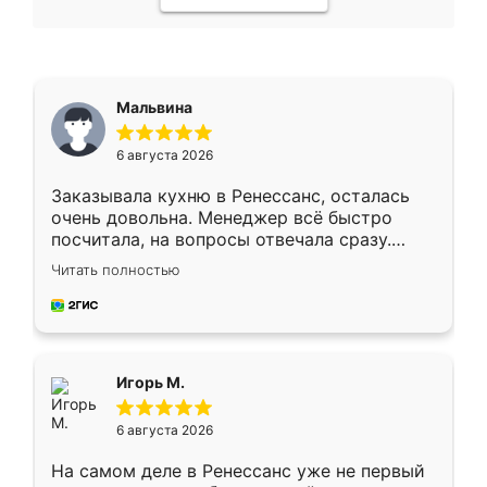
Мальвина
6 августа 2026
Заказывала кухню в Ренессанс, осталась
очень довольна. Менеджер всё быстро
посчитала, на вопросы отвечала сразу.
Замерщик приехал в субботу, подошёл к
Читать полностью
делу со всей ответственностью. Собрали
за день, ребята работали аккуратно, даже
пыли почти не было. Качество отличное,
ящики ходят плавно, ничего не скрипит.
Всё подошло как влитое.
Игорь М.
6 августа 2026
На самом деле в Ренессанс уже не первый