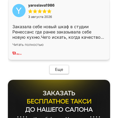
yaroslava1986
3 августа 2026
Заказала себе новый шкаф в студии
Ренессанс где ранее заказывала себе
новую кухню.Чего искать, когда качеством
вполне довольна. Служит кухня уже почти
Читать полностью
два года, нареканий нет.
Еще
ЗАКАЗАТЬ
БЕСПЛАТНОЕ ТАКСИ
ДО НАШЕГО САЛОНА