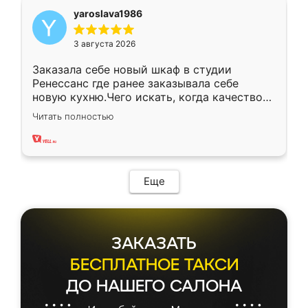
yaroslava1986
3 августа 2026
Заказала себе новый шкаф в студии
Ренессанс где ранее заказывала себе
новую кухню.Чего искать, когда качеством
вполне довольна. Служит кухня уже почти
Читать полностью
два года, нареканий нет.
Еще
ЗАКАЗАТЬ
БЕСПЛАТНОЕ ТАКСИ
ДО НАШЕГО САЛОНА