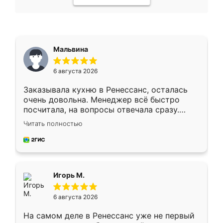
Мальвина
6 августа 2026
Заказывала кухню в Ренессанс, осталась
очень довольна. Менеджер всё быстро
посчитала, на вопросы отвечала сразу.
Замерщик приехал в субботу, подошёл к
Читать полностью
делу со всей ответственностью. Собрали
за день, ребята работали аккуратно, даже
пыли почти не было. Качество отличное,
ящики ходят плавно, ничего не скрипит.
Всё подошло как влитое.
Игорь М.
6 августа 2026
На самом деле в Ренессанс уже не первый