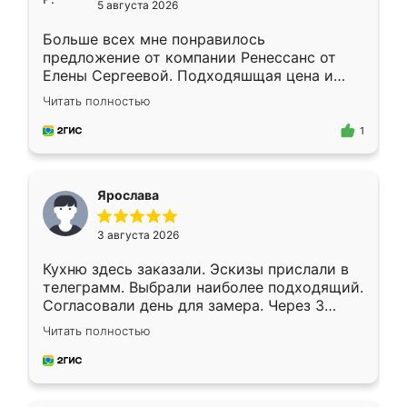
5 августа 2026
Больше всех мне понравилось
предложение от компании Ренессанс от
Елены Сергеевой. Подходяшщая цена и
короткие сроки изготовления. Приехавший
Читать полностью
для замера сотрудник Владислав
предложил по моему эскизу самый
1
подходящий вариант шкафа. Немного его
видоизменил, получилось даже лучше, чем
я хотела.
Ярослава
3 августа 2026
Кухню здесь заказали. Эскизы прислали в
телеграмм. Выбрали наиболее подходящий.
Согласовали день для замера. Через 3
недели кухня была уже готова. Остались
Читать полностью
довольны работой. Спасибо Ренессанс
мебель за качественную работу!