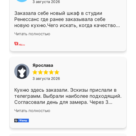
3 августа 2026
Заказала себе новый шкаф в студии
Ренессанс где ранее заказывала себе
новую кухню.Чего искать, когда качеством
вполне довольна. Служит кухня уже почти
Читать полностью
два года, нареканий нет.
Ярослава
3 августа 2026
Кухню здесь заказали. Эскизы прислали в
телеграмм. Выбрали наиболее подходящий.
Согласовали день для замера. Через 3
недели кухня была уже готова. Остались
Читать полностью
довольны работой. Спасибо Ренессанс
мебель за качественную работу!