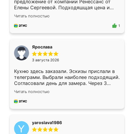
предложение от компании Ренессанс от
Елены Сергеевой. Подходяшщая цена и
короткие сроки изготовления. Приехавший
Читать полностью
для замера сотрудник Владислав
предложил по моему эскизу самый
1
подходящий вариант шкафа. Немного его
видоизменил, получилось даже лучше, чем
я хотела.
Ярослава
3 августа 2026
Кухню здесь заказали. Эскизы прислали в
телеграмм. Выбрали наиболее подходящий.
Согласовали день для замера. Через 3
недели кухня была уже готова. Остались
Читать полностью
довольны работой. Спасибо Ренессанс
мебель за качественную работу!
yaroslava1986