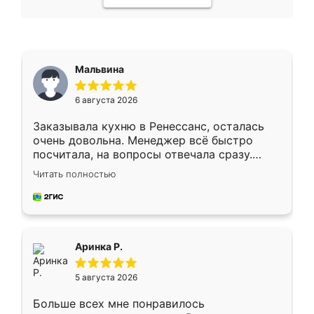
Мальвина
6 августа 2026
Заказывала кухню в Ренессанс, осталась
очень довольна. Менеджер всё быстро
посчитала, на вопросы отвечала сразу.
Замерщик приехал в субботу, подошёл к
Читать полностью
делу со всей ответственностью. Собрали
за день, ребята работали аккуратно, даже
пыли почти не было. Качество отличное,
ящики ходят плавно, ничего не скрипит.
Всё подошло как влитое.
Аринка Р.
5 августа 2026
Больше всех мне понравилось