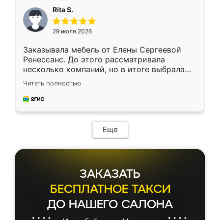
Rita S.
29 июля 2026
Заказывала мебель от Елены Сергеевой
Ренессанс. До этого рассматривала
несколько компаний, но в итоге выбрала
эту. Сначала обговорили условия, потом
Читать полностью
приехал замерщик, всё спокойно объяснил
и снял размеры. Изготовили в срок, с
доставкой тоже никаких проблем не
возникло. Сборку выполнили аккуратно,
мебель сразу встала на свое место без
Еще
каких-либо доработок. Качеством осталась
довольна, все выглядит так, как и ожидала.
ЗАКАЗАТЬ
БЕСПЛАТНОЕ ТАКСИ
ДО НАШЕГО САЛОНА