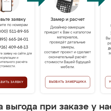
вьте заявку
Замер и расчет
ите по номерам
Дизайнер-замерщик
800) 511-89-55
приедет к Вам с каталогом
материалов,
Вы
495) 665-24-01
проведёт детальные
р
926) 409-68-13
замеры,
д
составит проект и сделает
з
те заявку на сайте для
окончательный расчёт
нсультации и
стоимости Вашей будущей
ительного расчёта
стоимости.
мебели.
ВЫЗВАТЬ ЗАМЕРЩИКА
АВИТЬ ЗАЯВКУ
 выгода при заказе у на