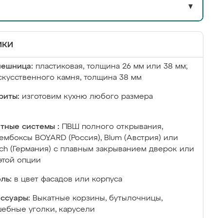
▼
ики
лешница:
пластиковая, толщина 26 мм или 38 мм;
скусственного камня, толщина 38 мм
риты:
изготовим кухню любого размера
тные системы :
ПВШ полного открывания,
ембоксы BOYARD (Россия), Blum (Австрия) или
ich (Германия) с плавным закрыванием дверок или
этой опции
ль:
в цвет фасадов или корпуса
ссуары:
Выкатные корзины, бутылочницы,
ебные уголки, карусели