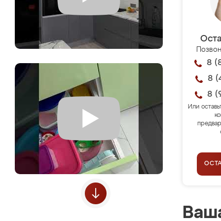
Оста
Позвон
8 (
8 (
8 (
Или оставь
ко
предвар
ОСТ
Ваша