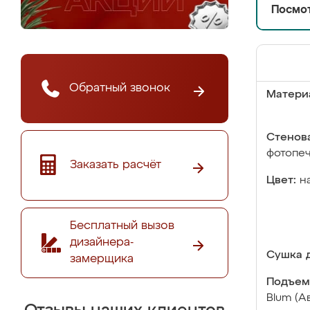
Посмот
Обратный звонок
Матери
Стенова
фотопе
Заказать расчёт
Цвет:
н
Бесплатный вызов
дизайнера-
Сушка д
замерщика
Подъем
Blum (А