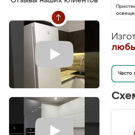
Отзывы наших клиентов
Пристен
освеще
Изго
любы
Часто 
Схе