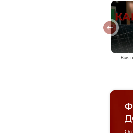
Как 
Ф
Д
Ост