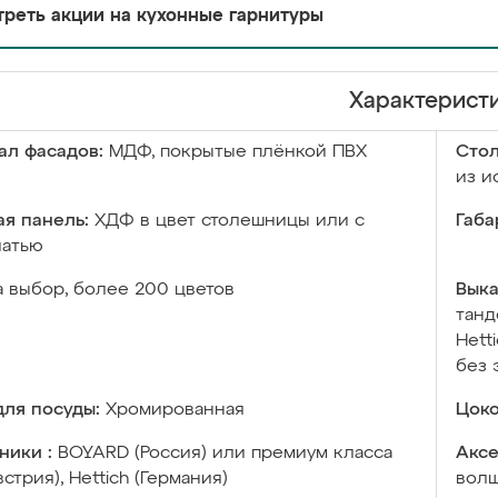
реть акции на кухонные гарнитуры
Характерист
ал фасадов:
МДФ, покрытые плёнкой ПВХ
Сто
из и
я панель:
ХДФ в цвет столешницы или с
Габа
чатью
а выбор, более 200 цветов
Выка
танд
Hett
без 
ля посуды:
Хромированная
Цоко
ники :
BOYARD (Россия) или премиум класса
Аксе
встрия), Hettich (Германия)
волш