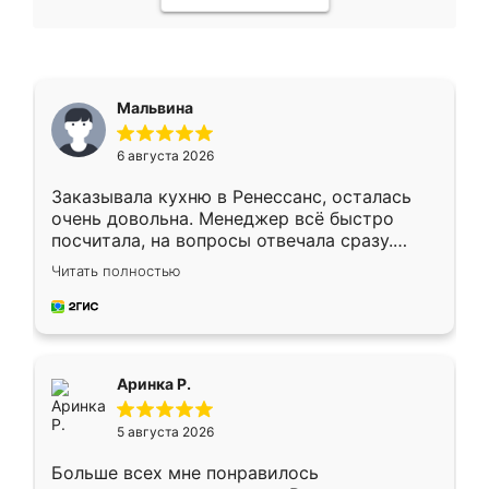
Мальвина
6 августа 2026
Заказывала кухню в Ренессанс, осталась
очень довольна. Менеджер всё быстро
посчитала, на вопросы отвечала сразу.
Замерщик приехал в субботу, подошёл к
Читать полностью
делу со всей ответственностью. Собрали
за день, ребята работали аккуратно, даже
пыли почти не было. Качество отличное,
ящики ходят плавно, ничего не скрипит.
Всё подошло как влитое.
Аринка Р.
5 августа 2026
Больше всех мне понравилось