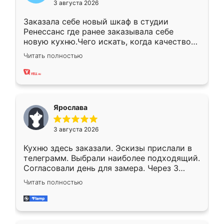
3 августа 2026
Заказала себе новый шкаф в студии
Ренессанс где ранее заказывала себе
новую кухню.Чего искать, когда качеством
вполне довольна. Служит кухня уже почти
Читать полностью
два года, нареканий нет.
Ярослава
3 августа 2026
Кухню здесь заказали. Эскизы прислали в
телеграмм. Выбрали наиболее подходящий.
Согласовали день для замера. Через 3
недели кухня была уже готова. Остались
Читать полностью
довольны работой. Спасибо Ренессанс
мебель за качественную работу!