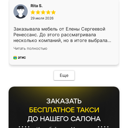
Rita S.
29 июля 2026
Заказывала мебель от Елены Сергеевой
Ренессанс. До этого рассматривала
несколько компаний, но в итоге выбрала
эту. Сначала обговорили условия, потом
Читать полностью
приехал замерщик, всё спокойно объяснил
и снял размеры. Изготовили в срок, с
доставкой тоже никаких проблем не
возникло. Сборку выполнили аккуратно,
мебель сразу встала на свое место без
Еще
каких-либо доработок. Качеством осталась
довольна, все выглядит так, как и ожидала.
ЗАКАЗАТЬ
БЕСПЛАТНОЕ ТАКСИ
ДО НАШЕГО САЛОНА