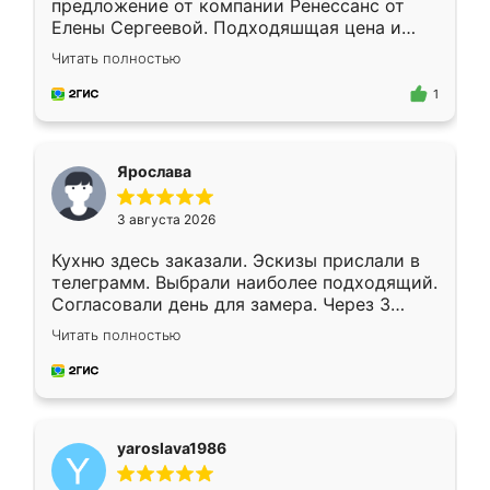
предложение от компании Ренессанс от
Елены Сергеевой. Подходяшщая цена и
короткие сроки изготовления. Приехавший
Читать полностью
для замера сотрудник Владислав
предложил по моему эскизу самый
1
подходящий вариант шкафа. Немного его
видоизменил, получилось даже лучше, чем
я хотела.
Ярослава
3 августа 2026
Кухню здесь заказали. Эскизы прислали в
телеграмм. Выбрали наиболее подходящий.
Согласовали день для замера. Через 3
недели кухня была уже готова. Остались
Читать полностью
довольны работой. Спасибо Ренессанс
мебель за качественную работу!
yaroslava1986