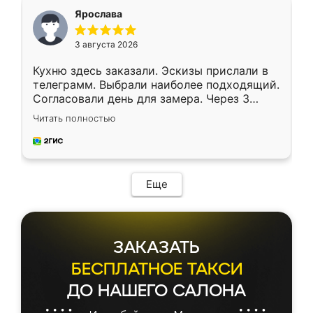
я хотела.
Ярослава
3 августа 2026
Кухню здесь заказали. Эскизы прислали в
телеграмм. Выбрали наиболее подходящий.
Согласовали день для замера. Через 3
недели кухня была уже готова. Остались
Читать полностью
довольны работой. Спасибо Ренессанс
мебель за качественную работу!
Еще
ЗАКАЗАТЬ
БЕСПЛАТНОЕ ТАКСИ
ДО НАШЕГО САЛОНА