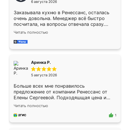
6 августа 2026
мебели буду заказывать только здесь.
Заказывала кухню в Ренессанс, осталась
очень довольна. Менеджер всё быстро
посчитала, на вопросы отвечала сразу.
Замерщик приехал в субботу, подошёл к
Читать полностью
делу со всей ответственностью. Собрали
за день, ребята работали аккуратно, даже
пыли почти не было. Качество отличное,
ящики ходят плавно, ничего не скрипит.
Всё подошло как влитое.
Аринка Р.
5 августа 2026
Больше всех мне понравилось
предложение от компании Ренессанс от
Елены Сергеевой. Подходяшщая цена и
короткие сроки изготовления. Приехавший
Читать полностью
для замера сотрудник Владислав
предложил по моему эскизу самый
1
подходящий вариант шкафа. Немного его
видоизменил, получилось даже лучше, чем