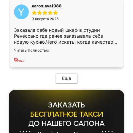
yaroslava1986
3 августа 2026
Заказала себе новый шкаф в студии
Ренессанс где ранее заказывала себе
новую кухню.Чего искать, когда качеством
вполне довольна. Служит кухня уже почти
Читать полностью
два года, нареканий нет.
Еще
ЗАКАЗАТЬ
БЕСПЛАТНОЕ ТАКСИ
ДО НАШЕГО САЛОНА