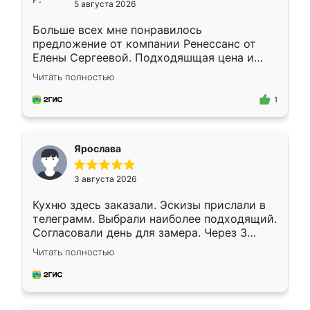
5 августа 2026
Больше всех мне понравилось
предложение от компании Ренессанс от
Елены Сергеевой. Подходяшщая цена и
короткие сроки изготовления. Приехавший
Читать полностью
для замера сотрудник Владислав
предложил по моему эскизу самый
1
подходящий вариант шкафа. Немного его
видоизменил, получилось даже лучше, чем
я хотела.
Ярослава
3 августа 2026
Кухню здесь заказали. Эскизы прислали в
телеграмм. Выбрали наиболее подходящий.
Согласовали день для замера. Через 3
недели кухня была уже готова. Остались
Читать полностью
довольны работой. Спасибо Ренессанс
мебель за качественную работу!