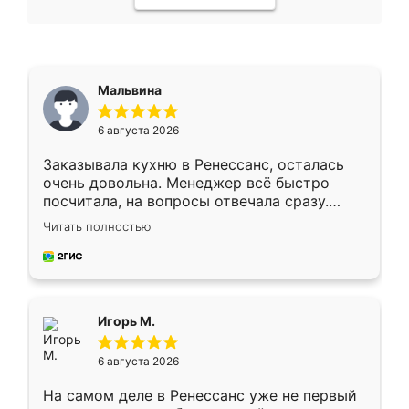
Мальвина
6 августа 2026
Заказывала кухню в Ренессанс, осталась
очень довольна. Менеджер всё быстро
посчитала, на вопросы отвечала сразу.
Замерщик приехал в субботу, подошёл к
Читать полностью
делу со всей ответственностью. Собрали
за день, ребята работали аккуратно, даже
пыли почти не было. Качество отличное,
ящики ходят плавно, ничего не скрипит.
Всё подошло как влитое.
Игорь М.
6 августа 2026
На самом деле в Ренессанс уже не первый