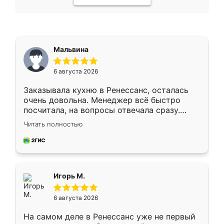
Мальвина
6 августа 2026
Заказывала кухню в Ренессанс, осталась
очень довольна. Менеджер всё быстро
посчитала, на вопросы отвечала сразу.
Замерщик приехал в субботу, подошёл к
Читать полностью
делу со всей ответственностью. Собрали
за день, ребята работали аккуратно, даже
пыли почти не было. Качество отличное,
ящики ходят плавно, ничего не скрипит.
Всё подошло как влитое.
Игорь М.
6 августа 2026
На самом деле в Ренессанс уже не первый