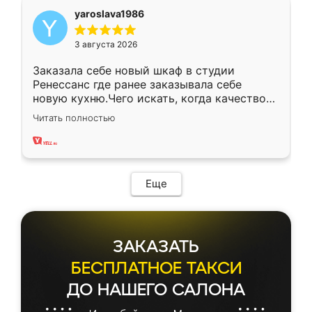
yaroslava1986
3 августа 2026
Заказала себе новый шкаф в студии
Ренессанс где ранее заказывала себе
новую кухню.Чего искать, когда качеством
вполне довольна. Служит кухня уже почти
Читать полностью
два года, нареканий нет.
Еще
ЗАКАЗАТЬ
БЕСПЛАТНОЕ ТАКСИ
ДО НАШЕГО САЛОНА