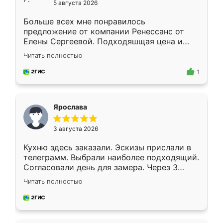
5 августа 2026
Больше всех мне понравилось
предложение от компании Ренессанс от
Елены Сергеевой. Подходяшщая цена и
короткие сроки изготовления. Приехавший
Читать полностью
для замера сотрудник Владислав
предложил по моему эскизу самый
1
подходящий вариант шкафа. Немного его
видоизменил, получилось даже лучше, чем
я хотела.
Ярослава
3 августа 2026
Кухню здесь заказали. Эскизы прислали в
телеграмм. Выбрали наиболее подходящий.
Согласовали день для замера. Через 3
недели кухня была уже готова. Остались
Читать полностью
довольны работой. Спасибо Ренессанс
мебель за качественную работу!