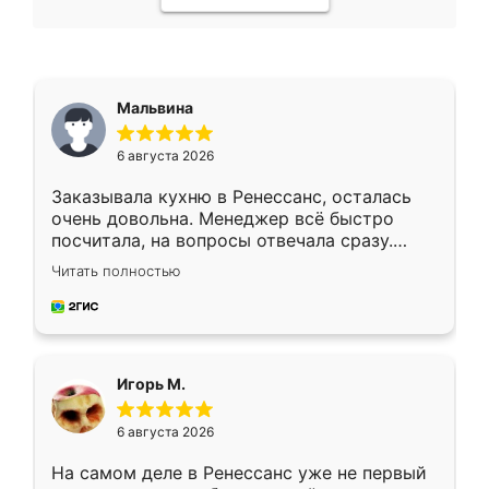
Мальвина
6 августа 2026
Заказывала кухню в Ренессанс, осталась
очень довольна. Менеджер всё быстро
посчитала, на вопросы отвечала сразу.
Замерщик приехал в субботу, подошёл к
Читать полностью
делу со всей ответственностью. Собрали
за день, ребята работали аккуратно, даже
пыли почти не было. Качество отличное,
ящики ходят плавно, ничего не скрипит.
Всё подошло как влитое.
Игорь М.
6 августа 2026
На самом деле в Ренессанс уже не первый