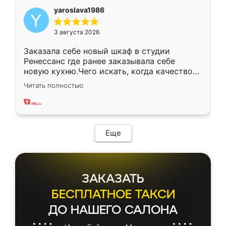
yaroslava1986
3 августа 2026
Заказала себе новый шкаф в студии
Ренессанс где ранее заказывала себе
новую кухню.Чего искать, когда качеством
вполне довольна. Служит кухня уже почти
Читать полностью
два года, нареканий нет.
Еще
ЗАКАЗАТЬ
БЕСПЛАТНОЕ ТАКСИ
ДО НАШЕГО САЛОНА