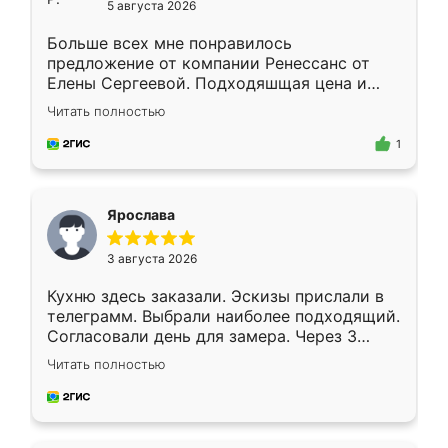
5 августа 2026
Больше всех мне понравилось
предложение от компании Ренессанс от
Елены Сергеевой. Подходяшщая цена и
короткие сроки изготовления. Приехавший
Читать полностью
для замера сотрудник Владислав
предложил по моему эскизу самый
1
подходящий вариант шкафа. Немного его
видоизменил, получилось даже лучше, чем
я хотела.
Ярослава
3 августа 2026
Кухню здесь заказали. Эскизы прислали в
телеграмм. Выбрали наиболее подходящий.
Согласовали день для замера. Через 3
недели кухня была уже готова. Остались
Читать полностью
довольны работой. Спасибо Ренессанс
мебель за качественную работу!