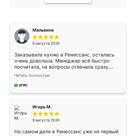
Мальвина
6 августа 2026
Заказывала кухню в Ренессанс, осталась
очень довольна. Менеджер всё быстро
посчитала, на вопросы отвечала сразу.
Замерщик приехал в субботу, подошёл к
Читать полностью
делу со всей ответственностью. Собрали
за день, ребята работали аккуратно, даже
пыли почти не было. Качество отличное,
ящики ходят плавно, ничего не скрипит.
Всё подошло как влитое.
Игорь М.
6 августа 2026
На самом деле в Ренессанс уже не первый