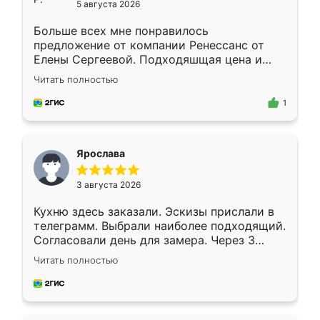
5 августа 2026
Больше всех мне понравилось
предложение от компании Ренессанс от
Елены Сергеевой. Подходяшщая цена и
короткие сроки изготовления. Приехавший
Читать полностью
для замера сотрудник Владислав
предложил по моему эскизу самый
1
подходящий вариант шкафа. Немного его
видоизменил, получилось даже лучше, чем
я хотела.
Ярослава
3 августа 2026
Кухню здесь заказали. Эскизы прислали в
телеграмм. Выбрали наиболее подходящий.
Согласовали день для замера. Через 3
недели кухня была уже готова. Остались
Читать полностью
довольны работой. Спасибо Ренессанс
мебель за качественную работу!