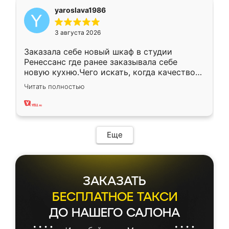
yaroslava1986
3 августа 2026
Заказала себе новый шкаф в студии
Ренессанс где ранее заказывала себе
новую кухню.Чего искать, когда качеством
вполне довольна. Служит кухня уже почти
Читать полностью
два года, нареканий нет.
Еще
ЗАКАЗАТЬ
БЕСПЛАТНОЕ ТАКСИ
ДО НАШЕГО САЛОНА