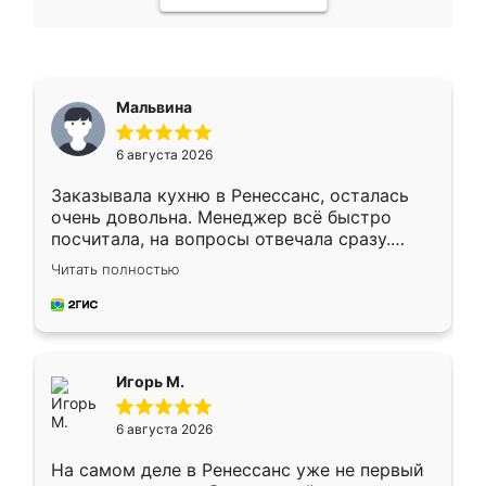
Мальвина
6 августа 2026
Заказывала кухню в Ренессанс, осталась
очень довольна. Менеджер всё быстро
посчитала, на вопросы отвечала сразу.
Замерщик приехал в субботу, подошёл к
Читать полностью
делу со всей ответственностью. Собрали
за день, ребята работали аккуратно, даже
пыли почти не было. Качество отличное,
ящики ходят плавно, ничего не скрипит.
Всё подошло как влитое.
Игорь М.
6 августа 2026
На самом деле в Ренессанс уже не первый