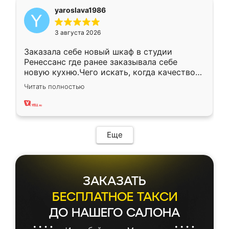
yaroslava1986
3 августа 2026
Заказала себе новый шкаф в студии
Ренессанс где ранее заказывала себе
новую кухню.Чего искать, когда качеством
вполне довольна. Служит кухня уже почти
Читать полностью
два года, нареканий нет.
Еще
ЗАКАЗАТЬ
БЕСПЛАТНОЕ ТАКСИ
ДО НАШЕГО САЛОНА