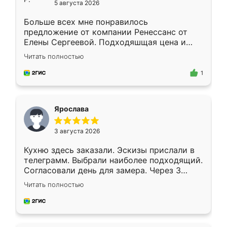
5 августа 2026
Больше всех мне понравилось
предложение от компании Ренессанс от
Елены Сергеевой. Подходяшщая цена и
короткие сроки изготовления. Приехавший
Читать полностью
для замера сотрудник Владислав
предложил по моему эскизу самый
1
подходящий вариант шкафа. Немного его
видоизменил, получилось даже лучше, чем
я хотела.
Ярослава
3 августа 2026
Кухню здесь заказали. Эскизы прислали в
телеграмм. Выбрали наиболее подходящий.
Согласовали день для замера. Через 3
недели кухня была уже готова. Остались
Читать полностью
довольны работой. Спасибо Ренессанс
мебель за качественную работу!