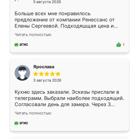
5 августа 2026
Больше всех мне понравилось
предложение от компании Ренессанс от
Елены Сергеевой. Подходяшщая цена и
короткие сроки изготовления. Приехавший
Читать полностью
для замера сотрудник Владислав
предложил по моему эскизу самый
1
подходящий вариант шкафа. Немного его
видоизменил, получилось даже лучше, чем
я хотела.
Ярослава
3 августа 2026
Кухню здесь заказали. Эскизы прислали в
телеграмм. Выбрали наиболее подходящий.
Согласовали день для замера. Через 3
недели кухня была уже готова. Остались
Читать полностью
довольны работой. Спасибо Ренессанс
мебель за качественную работу!