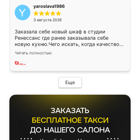
yaroslava1986
3 августа 2026
Заказала себе новый шкаф в студии
Ренессанс где ранее заказывала себе
новую кухню.Чего искать, когда качеством
вполне довольна. Служит кухня уже почти
Читать полностью
два года, нареканий нет.
Еще
ЗАКАЗАТЬ
БЕСПЛАТНОЕ ТАКСИ
ДО НАШЕГО САЛОНА