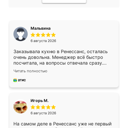
Мальвина
6 августа 2026
Заказывала кухню в Ренессанс, осталась
очень довольна. Менеджер всё быстро
посчитала, на вопросы отвечала сразу.
Замерщик приехал в субботу, подошёл к
Читать полностью
делу со всей ответственностью. Собрали
за день, ребята работали аккуратно, даже
пыли почти не было. Качество отличное,
ящики ходят плавно, ничего не скрипит.
Всё подошло как влитое.
Игорь М.
6 августа 2026
На самом деле в Ренессанс уже не первый