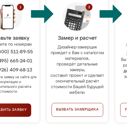
вьте заявку
Замер и расчет
ите по номерам
Дизайнер-замерщик
800) 511-89-55
приедет к Вам с каталогом
материалов,
Вы
495) 665-24-01
проведёт детальные
р
926) 409-68-13
замеры,
д
составит проект и сделает
з
те заявку на сайте для
окончательный расчёт
нсультации и
стоимости Вашей будущей
ительного расчёта
стоимости.
мебели.
ВЫЗВАТЬ ЗАМЕРЩИКА
АВИТЬ ЗАЯВКУ