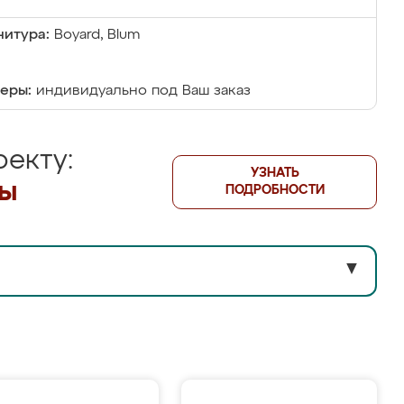
итура:
Boyard, Blum
еры:
индивидуально под Ваш заказ
екту:
УЗНАТЬ
лы
ПОДРОБНОСТИ
▼