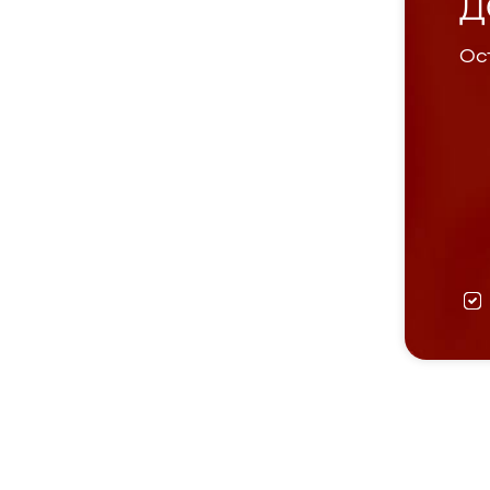
Д
Ост