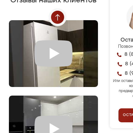
Отзывы наших клиентов
Оста
Позвон
8 (
8 (
8 (
Или оставь
ко
предвар
ОСТ