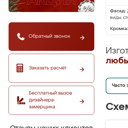
Фасад:
виды ст
Кромка
Обратный звонок
Изго
любы
Заказать расчёт
Часто 
Бесплатный вызов
дизайнера-
Схе
замерщика