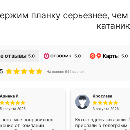
ержим планку серьезнее, чем
катани
е отзывы
5.0
5.0
5.0
5
На основе
942
оценок
Аринка Р.
Ярослава
5 августа 2026
3 августа 2026
 всех мне понравилось
Кухню здесь заказали.
жение от компании
прислали в телеграмм.