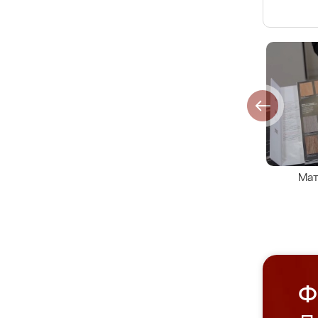
Мат
Ф