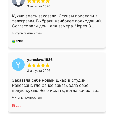
3 августа 2026
Кухню здесь заказали. Эскизы прислали в
телеграмм. Выбрали наиболее подходящий.
Согласовали день для замера. Через 3
недели кухня была уже готова. Остались
Читать полностью
довольны работой. Спасибо Ренессанс
мебель за качественную работу!
yaroslava1986
3 августа 2026
Заказала себе новый шкаф в студии
Ренессанс где ранее заказывала себе
новую кухню.Чего искать, когда качеством
вполне довольна. Служит кухня уже почти
Читать полностью
два года, нареканий нет.