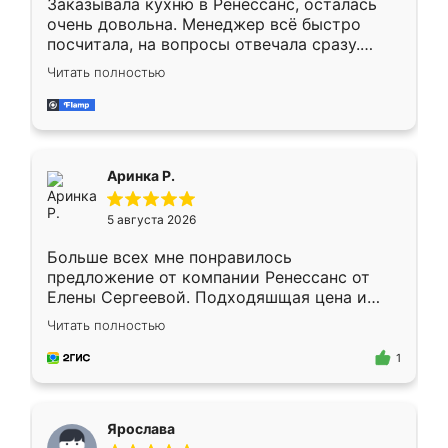
Заказывала кухню в Ренессанс, осталась
очень довольна. Менеджер всё быстро
посчитала, на вопросы отвечала сразу.
Замерщик приехал в субботу, подошёл к
Читать полностью
делу со всей ответственностью. Собрали
за день, ребята работали аккуратно, даже
пыли почти не было. Качество отличное,
ящики ходят плавно, ничего не скрипит.
Всё подошло как влитое.
Аринка Р.
5 августа 2026
Больше всех мне понравилось
предложение от компании Ренессанс от
Елены Сергеевой. Подходяшщая цена и
короткие сроки изготовления. Приехавший
Читать полностью
для замера сотрудник Владислав
предложил по моему эскизу самый
1
подходящий вариант шкафа. Немного его
видоизменил, получилось даже лучше, чем
я хотела.
Ярослава