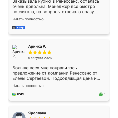
Заказывала кухню в Ренессанс, осталась
очень довольна. Менеджер всё быстро
посчитала, на вопросы отвечала сразу.
Замерщик приехал в субботу, подошёл к
Читать полностью
делу со всей ответственностью. Собрали
за день, ребята работали аккуратно, даже
пыли почти не было. Качество отличное,
ящики ходят плавно, ничего не скрипит.
Всё подошло как влитое.
Аринка Р.
5 августа 2026
Больше всех мне понравилось
предложение от компании Ренессанс от
Елены Сергеевой. Подходяшщая цена и
короткие сроки изготовления. Приехавший
Читать полностью
для замера сотрудник Владислав
предложил по моему эскизу самый
1
подходящий вариант шкафа. Немного его
видоизменил, получилось даже лучше, чем
я хотела.
Ярослава