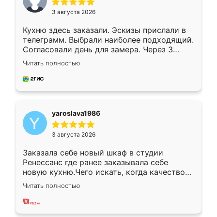
3 августа 2026
Кухню здесь заказали. Эскизы прислали в
телеграмм. Выбрали наиболее подходящий.
Согласовали день для замера. Через 3
недели кухня была уже готова. Остались
Читать полностью
довольны работой. Спасибо Ренессанс
мебель за качественную работу!
yaroslava1986
3 августа 2026
Заказала себе новый шкаф в студии
Ренессанс где ранее заказывала себе
новую кухню.Чего искать, когда качеством
вполне довольна. Служит кухня уже почти
Читать полностью
два года, нареканий нет.