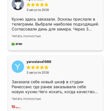
3 августа 2026
Кухню здесь заказали. Эскизы прислали в
телеграмм. Выбрали наиболее подходящий.
Согласовали день для замера. Через 3
недели кухня была уже готова. Остались
Читать полностью
довольны работой. Спасибо Ренессанс
мебель за качественную работу!
yaroslava1986
3 августа 2026
Заказала себе новый шкаф в студии
Ренессанс где ранее заказывала себе
новую кухню.Чего искать, когда качеством
вполне довольна. Служит кухня уже почти
Читать полностью
два года, нареканий нет.