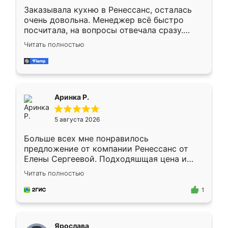
Заказывала кухню в Ренессанс, осталась
очень довольна. Менеджер всё быстро
посчитала, на вопросы отвечала сразу.
Замерщик приехал в субботу, подошёл к
Читать полностью
делу со всей ответственностью. Собрали
за день, ребята работали аккуратно, даже
пыли почти не было. Качество отличное,
ящики ходят плавно, ничего не скрипит.
Всё подошло как влитое.
Аринка Р.
5 августа 2026
Больше всех мне понравилось
предложение от компании Ренессанс от
Елены Сергеевой. Подходяшщая цена и
короткие сроки изготовления. Приехавший
Читать полностью
для замера сотрудник Владислав
предложил по моему эскизу самый
1
подходящий вариант шкафа. Немного его
видоизменил, получилось даже лучше, чем
я хотела.
Ярослава