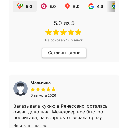
5.0
5.0
5.0
4.9
5.0
5.0
из 5
На основе
944
оценок
Оставить отзыв
Мальвина
6 августа 2026
Заказывала кухню в Ренессанс, осталась
очень довольна. Менеджер всё быстро
посчитала, на вопросы отвечала сразу.
Замерщик приехал в субботу, подошёл к
Читать полностью