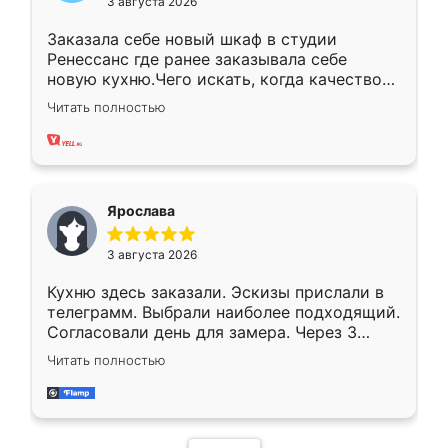
3 августа 2026
Заказала себе новый шкаф в студии
Ренессанс где ранее заказывала себе
новую кухню.Чего искать, когда качеством
вполне довольна. Служит кухня уже почти
Читать полностью
два года, нареканий нет.
Ярослава
3 августа 2026
Кухню здесь заказали. Эскизы прислали в
телеграмм. Выбрали наиболее подходящий.
Согласовали день для замера. Через 3
недели кухня была уже готова. Остались
Читать полностью
довольны работой. Спасибо Ренессанс
мебель за качественную работу!