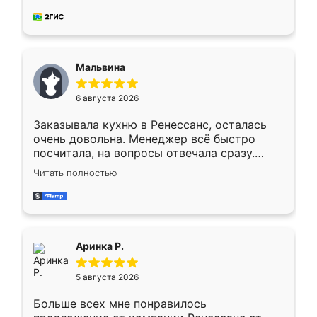
делу со всей ответственностью. Собрали
за день, ребята работали аккуратно, даже
пыли почти не было. Качество отличное,
ящики ходят плавно, ничего не скрипит.
Всё подошло как влитое.
Мальвина
6 августа 2026
Заказывала кухню в Ренессанс, осталась
очень довольна. Менеджер всё быстро
посчитала, на вопросы отвечала сразу.
Замерщик приехал в субботу, подошёл к
Читать полностью
делу со всей ответственностью. Собрали
за день, ребята работали аккуратно, даже
пыли почти не было. Качество отличное,
ящики ходят плавно, ничего не скрипит.
Всё подошло как влитое.
Аринка Р.
5 августа 2026
Больше всех мне понравилось