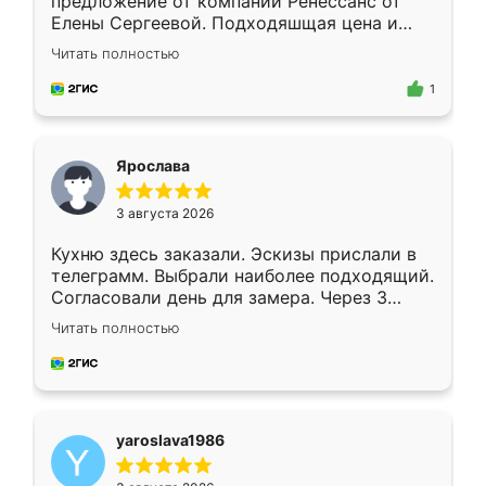
предложение от компании Ренессанс от
Елены Сергеевой. Подходяшщая цена и
короткие сроки изготовления. Приехавший
Читать полностью
для замера сотрудник Владислав
предложил по моему эскизу самый
1
подходящий вариант шкафа. Немного его
видоизменил, получилось даже лучше, чем
я хотела.
Ярослава
3 августа 2026
Кухню здесь заказали. Эскизы прислали в
телеграмм. Выбрали наиболее подходящий.
Согласовали день для замера. Через 3
недели кухня была уже готова. Остались
Читать полностью
довольны работой. Спасибо Ренессанс
мебель за качественную работу!
yaroslava1986