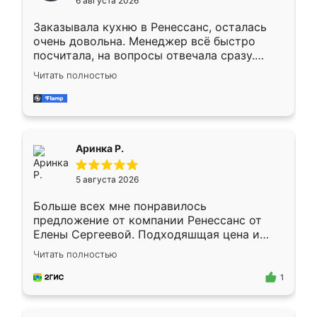
6 августа 2026
мебели буду заказывать только здесь.
Заказывала кухню в Ренессанс, осталась
очень довольна. Менеджер всё быстро
посчитала, на вопросы отвечала сразу.
Замерщик приехал в субботу, подошёл к
Читать полностью
делу со всей ответственностью. Собрали
за день, ребята работали аккуратно, даже
пыли почти не было. Качество отличное,
ящики ходят плавно, ничего не скрипит.
Всё подошло как влитое.
Аринка Р.
5 августа 2026
Больше всех мне понравилось
предложение от компании Ренессанс от
Елены Сергеевой. Подходяшщая цена и
короткие сроки изготовления. Приехавший
Читать полностью
для замера сотрудник Владислав
предложил по моему эскизу самый
1
подходящий вариант шкафа. Немного его
видоизменил, получилось даже лучше, чем