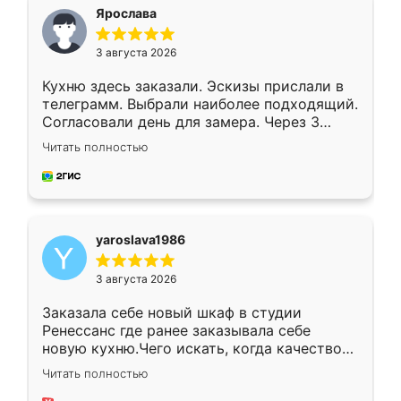
я хотела.
Ярослава
3 августа 2026
Кухню здесь заказали. Эскизы прислали в
телеграмм. Выбрали наиболее подходящий.
Согласовали день для замера. Через 3
недели кухня была уже готова. Остались
Читать полностью
довольны работой. Спасибо Ренессанс
мебель за качественную работу!
yaroslava1986
3 августа 2026
Заказала себе новый шкаф в студии
Ренессанс где ранее заказывала себе
новую кухню.Чего искать, когда качеством
вполне довольна. Служит кухня уже почти
Читать полностью
два года, нареканий нет.