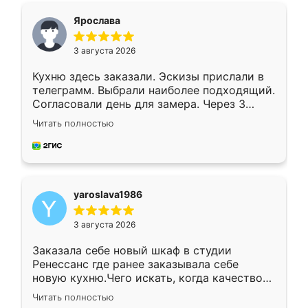
я хотела.
Ярослава
3 августа 2026
Кухню здесь заказали. Эскизы прислали в
телеграмм. Выбрали наиболее подходящий.
Согласовали день для замера. Через 3
недели кухня была уже готова. Остались
Читать полностью
довольны работой. Спасибо Ренессанс
мебель за качественную работу!
yaroslava1986
3 августа 2026
Заказала себе новый шкаф в студии
Ренессанс где ранее заказывала себе
новую кухню.Чего искать, когда качеством
вполне довольна. Служит кухня уже почти
Читать полностью
два года, нареканий нет.