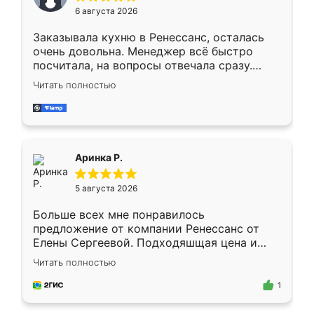
Мне нравится ,если что-то потребуется из
6 августа 2026
мебели буду заказывать только здесь.
Заказывала кухню в Ренессанс, осталась
очень довольна. Менеджер всё быстро
посчитала, на вопросы отвечала сразу.
Замерщик приехал в субботу, подошёл к
Читать полностью
делу со всей ответственностью. Собрали
за день, ребята работали аккуратно, даже
пыли почти не было. Качество отличное,
ящики ходят плавно, ничего не скрипит.
Всё подошло как влитое.
Аринка Р.
5 августа 2026
Больше всех мне понравилось
предложение от компании Ренессанс от
Елены Сергеевой. Подходяшщая цена и
короткие сроки изготовления. Приехавший
Читать полностью
для замера сотрудник Владислав
предложил по моему эскизу самый
1
подходящий вариант шкафа. Немного его
видоизменил, получилось даже лучше, чем