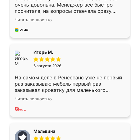
очень довольна. Менеджер всё быстро
посчитала, на вопросы отвечала сразу.
Замерщик приехал в субботу, подошёл к
Читать полностью
делу со всей ответственностью. Собрали
за день, ребята работали аккуратно, даже
пыли почти не было. Качество отличное,
ящики ходят плавно, ничего не скрипит.
Всё подошло как влитое.
Игорь М.
6 августа 2026
На самом деле в Ренессанс уже не первый
раз заказываю мебель первый раз
заказывал кроватку для маленького
ребёнка при его рождении ,во второй раз
Читать полностью
заказал шкаф-купе. По качеству очень
хорошее сборка достаточно быстрая,
также адекватные цены. До этого
сравнивал с разными конкурентами в этом
сегменте ,выбор у конкурентов куда
Мальвина
меньше, здесь же он более разнообразный.