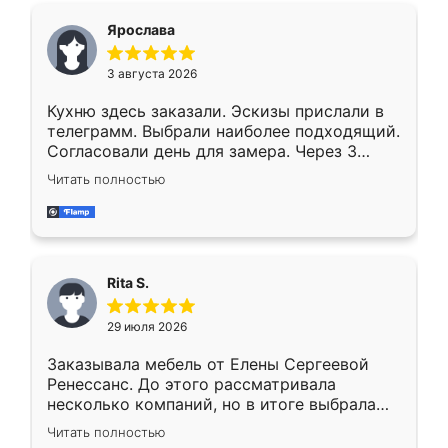
Ярослава
3 августа 2026
Кухню здесь заказали. Эскизы прислали в
телеграмм. Выбрали наиболее подходящий.
Согласовали день для замера. Через 3
недели кухня была уже готова. Остались
Читать полностью
довольны работой. Спасибо Ренессанс
мебель за качественную работу!
Rita S.
29 июля 2026
Заказывала мебель от Елены Сергеевой
Ренессанс. До этого рассматривала
несколько компаний, но в итоге выбрала
эту. Сначала обговорили условия, потом
Читать полностью
приехал замерщик, всё спокойно объяснил