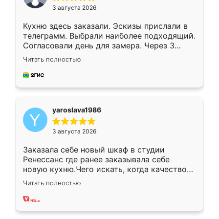
3 августа 2026
Кухню здесь заказали. Эскизы прислали в
телеграмм. Выбрали наиболее подходящий.
Согласовали день для замера. Через 3
недели кухня была уже готова. Остались
Читать полностью
довольны работой. Спасибо Ренессанс
мебель за качественную работу!
yaroslava1986
3 августа 2026
Заказала себе новый шкаф в студии
Ренессанс где ранее заказывала себе
новую кухню.Чего искать, когда качеством
вполне довольна. Служит кухня уже почти
Читать полностью
два года, нареканий нет.