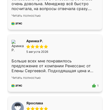
очень довольна. Менеджер всё быстро
посчитала, на вопросы отвечала сразу.
Замерщик приехал в субботу, подошёл к
Читать полностью
делу со всей ответственностью. Собрали
за день, ребята работали аккуратно, даже
пыли почти не было. Качество отличное,
ящики ходят плавно, ничего не скрипит.
Всё подошло как влитое.
Аринка Р.
5 августа 2026
Больше всех мне понравилось
предложение от компании Ренессанс от
Елены Сергеевой. Подходяшщая цена и
короткие сроки изготовления. Приехавший
Читать полностью
для замера сотрудник Владислав
предложил по моему эскизу самый
1
подходящий вариант шкафа. Немного его
видоизменил, получилось даже лучше, чем
я хотела.
Ярослава