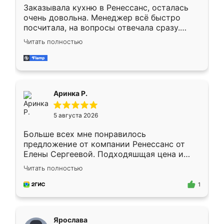
Заказывала кухню в Ренессанс, осталась
очень довольна. Менеджер всё быстро
посчитала, на вопросы отвечала сразу.
Замерщик приехал в субботу, подошёл к
Читать полностью
делу со всей ответственностью. Собрали
за день, ребята работали аккуратно, даже
пыли почти не было. Качество отличное,
ящики ходят плавно, ничего не скрипит.
Всё подошло как влитое.
Аринка Р.
5 августа 2026
Больше всех мне понравилось
предложение от компании Ренессанс от
Елены Сергеевой. Подходяшщая цена и
короткие сроки изготовления. Приехавший
Читать полностью
для замера сотрудник Владислав
предложил по моему эскизу самый
1
подходящий вариант шкафа. Немного его
видоизменил, получилось даже лучше, чем
я хотела.
Ярослава