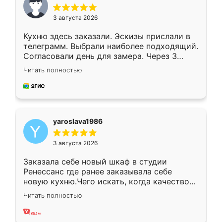
3 августа 2026
Кухню здесь заказали. Эскизы прислали в
телеграмм. Выбрали наиболее подходящий.
Согласовали день для замера. Через 3
недели кухня была уже готова. Остались
Читать полностью
довольны работой. Спасибо Ренессанс
мебель за качественную работу!
yaroslava1986
3 августа 2026
Заказала себе новый шкаф в студии
Ренессанс где ранее заказывала себе
новую кухню.Чего искать, когда качеством
вполне довольна. Служит кухня уже почти
Читать полностью
два года, нареканий нет.