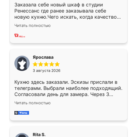
Заказала себе новый шкаф в студии
Ренессанс где ранее заказывала себе
новую кухню.Чего искать, когда качеством
вполне довольна. Служит кухня уже почти
Читать полностью
два года, нареканий нет.
Ярослава
3 августа 2026
Кухню здесь заказали. Эскизы прислали в
телеграмм. Выбрали наиболее подходящий.
Согласовали день для замера. Через 3
недели кухня была уже готова. Остались
Читать полностью
довольны работой. Спасибо Ренессанс
мебель за качественную работу!
Rita S.