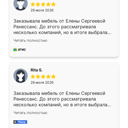
29 июля 2026
Заказывала мебель от Елены Сергеевой
Ренессанс. До этого рассматривала
несколько компаний, но в итоге выбрала
эту. Сначала обговорили условия, потом
Читать полностью
приехал замерщик, всё спокойно объяснил
и снял размеры. Изготовили в срок, с
доставкой тоже никаких проблем не
возникло. Сборку выполнили аккуратно,
мебель сразу встала на свое место без
Rita S.
каких-либо доработок. Качеством осталась
довольна, все выглядит так, как и ожидала.
29 июля 2026
Заказывала мебель от Елены Сергеевой
Ренессанс. До этого рассматривала
несколько компаний, но в итоге выбрала
эту. Сначала обговорили условия, потом
Читать полностью
приехал замерщик, всё спокойно объяснил
и снял размеры. Изготовили в срок, с
доставкой тоже никаких проблем не