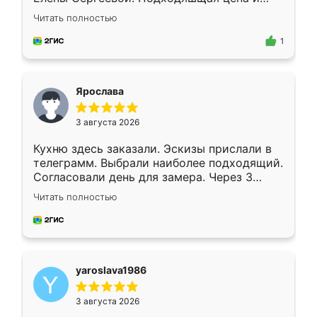
короткие сроки изготовления. Приехавший
Читать полностью
для замера сотрудник Владислав
предложил по моему эскизу самый
1
подходящий вариант шкафа. Немного его
видоизменил, получилось даже лучше, чем
я хотела.
Ярослава
3 августа 2026
Кухню здесь заказали. Эскизы прислали в
телеграмм. Выбрали наиболее подходящий.
Согласовали день для замера. Через 3
недели кухня была уже готова. Остались
Читать полностью
довольны работой. Спасибо Ренессанс
мебель за качественную работу!
yaroslava1986
3 августа 2026