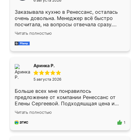
6 августа 2026
мебели буду заказывать только здесь.
Заказывала кухню в Ренессанс, осталась
очень довольна. Менеджер всё быстро
посчитала, на вопросы отвечала сразу.
Замерщик приехал в субботу, подошёл к
Читать полностью
делу со всей ответственностью. Собрали
за день, ребята работали аккуратно, даже
пыли почти не было. Качество отличное,
ящики ходят плавно, ничего не скрипит.
Всё подошло как влитое.
Аринка Р.
5 августа 2026
Больше всех мне понравилось
предложение от компании Ренессанс от
Елены Сергеевой. Подходяшщая цена и
короткие сроки изготовления. Приехавший
Читать полностью
для замера сотрудник Владислав
предложил по моему эскизу самый
1
подходящий вариант шкафа. Немного его
видоизменил, получилось даже лучше, чем