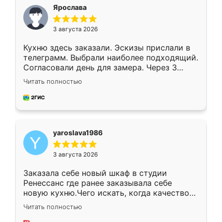
я хотела.
Ярослава
3 августа 2026
Кухню здесь заказали. Эскизы прислали в
телеграмм. Выбрали наиболее подходящий.
Согласовали день для замера. Через 3
недели кухня была уже готова. Остались
Читать полностью
довольны работой. Спасибо Ренессанс
мебель за качественную работу!
yaroslava1986
3 августа 2026
Заказала себе новый шкаф в студии
Ренессанс где ранее заказывала себе
новую кухню.Чего искать, когда качеством
вполне довольна. Служит кухня уже почти
Читать полностью
два года, нареканий нет.