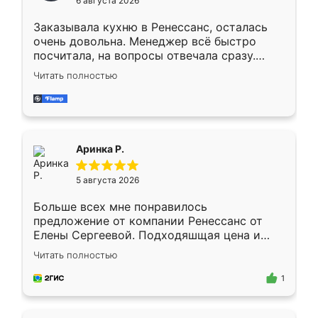
6 августа 2026
мебели буду заказывать только здесь.
Заказывала кухню в Ренессанс, осталась
очень довольна. Менеджер всё быстро
посчитала, на вопросы отвечала сразу.
Замерщик приехал в субботу, подошёл к
Читать полностью
делу со всей ответственностью. Собрали
за день, ребята работали аккуратно, даже
пыли почти не было. Качество отличное,
ящики ходят плавно, ничего не скрипит.
Всё подошло как влитое.
Аринка Р.
5 августа 2026
Больше всех мне понравилось
предложение от компании Ренессанс от
Елены Сергеевой. Подходяшщая цена и
короткие сроки изготовления. Приехавший
Читать полностью
для замера сотрудник Владислав
предложил по моему эскизу самый
1
подходящий вариант шкафа. Немного его
видоизменил, получилось даже лучше, чем