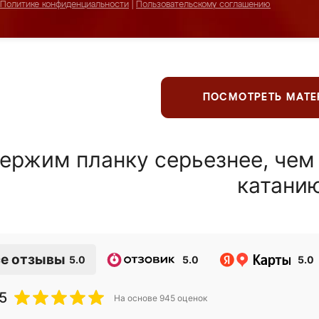
Политике конфиденциальности
|
Пользовательскому соглашению
ПОСМОТРЕТЬ МАТ
ержим планку серьезнее, чем
катани
е отзывы
5.0
5.0
5.0
5
На основе
945
оценок