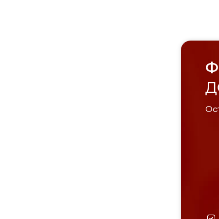
Ф
Д
Ост