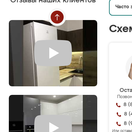
Отзывы наших клиентов
Часто 
Схе
Оста
Позвон
8 (
8 (
8 (
Или оставь