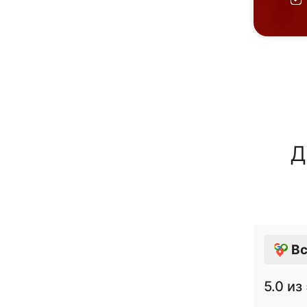
Д
Вс
5.0
из 