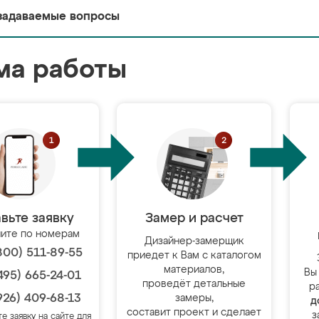
задаваемые вопросы
ма работы
вьте заявку
Замер и расчет
ите по номерам
Дизайнер-замерщик
800) 511-89-55
приедет к Вам с каталогом
материалов,
Вы
495) 665-24-01
проведёт детальные
р
926) 409-68-13
замеры,
д
составит проект и сделает
з
те заявку на сайте для