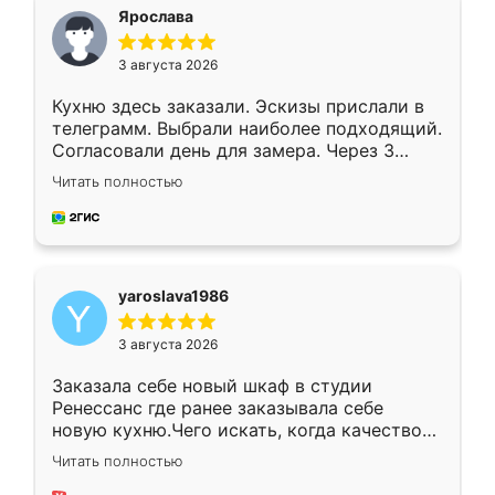
я хотела.
Ярослава
3 августа 2026
Кухню здесь заказали. Эскизы прислали в
телеграмм. Выбрали наиболее подходящий.
Согласовали день для замера. Через 3
недели кухня была уже готова. Остались
Читать полностью
довольны работой. Спасибо Ренессанс
мебель за качественную работу!
yaroslava1986
3 августа 2026
Заказала себе новый шкаф в студии
Ренессанс где ранее заказывала себе
новую кухню.Чего искать, когда качеством
вполне довольна. Служит кухня уже почти
Читать полностью
два года, нареканий нет.