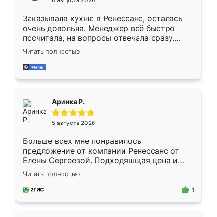
6 августа 2026
мебели буду заказывать только здесь.
Заказывала кухню в Ренессанс, осталась
очень довольна. Менеджер всё быстро
посчитала, на вопросы отвечала сразу.
Замерщик приехал в субботу, подошёл к
Читать полностью
делу со всей ответственностью. Собрали
за день, ребята работали аккуратно, даже
пыли почти не было. Качество отличное,
ящики ходят плавно, ничего не скрипит.
Всё подошло как влитое.
Аринка Р.
5 августа 2026
Больше всех мне понравилось
предложение от компании Ренессанс от
Елены Сергеевой. Подходяшщая цена и
короткие сроки изготовления. Приехавший
Читать полностью
для замера сотрудник Владислав
предложил по моему эскизу самый
1
подходящий вариант шкафа. Немного его
видоизменил, получилось даже лучше, чем