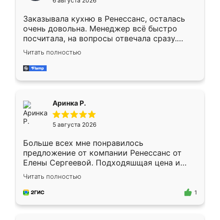
6 августа 2026
мебели буду заказывать только здесь.
Заказывала кухню в Ренессанс, осталась
очень довольна. Менеджер всё быстро
посчитала, на вопросы отвечала сразу.
Замерщик приехал в субботу, подошёл к
Читать полностью
делу со всей ответственностью. Собрали
за день, ребята работали аккуратно, даже
пыли почти не было. Качество отличное,
ящики ходят плавно, ничего не скрипит.
Всё подошло как влитое.
Аринка Р.
5 августа 2026
Больше всех мне понравилось
предложение от компании Ренессанс от
Елены Сергеевой. Подходяшщая цена и
короткие сроки изготовления. Приехавший
Читать полностью
для замера сотрудник Владислав
предложил по моему эскизу самый
1
подходящий вариант шкафа. Немного его
видоизменил, получилось даже лучше, чем