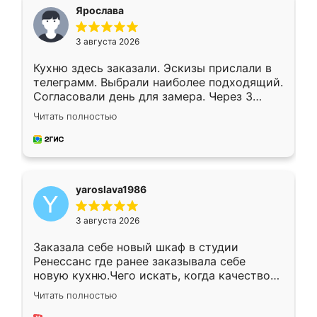
я хотела.
Ярослава
3 августа 2026
Кухню здесь заказали. Эскизы прислали в
телеграмм. Выбрали наиболее подходящий.
Согласовали день для замера. Через 3
недели кухня была уже готова. Остались
Читать полностью
довольны работой. Спасибо Ренессанс
мебель за качественную работу!
yaroslava1986
3 августа 2026
Заказала себе новый шкаф в студии
Ренессанс где ранее заказывала себе
новую кухню.Чего искать, когда качеством
вполне довольна. Служит кухня уже почти
Читать полностью
два года, нареканий нет.