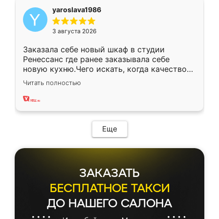
yaroslava1986
3 августа 2026
Заказала себе новый шкаф в студии
Ренессанс где ранее заказывала себе
новую кухню.Чего искать, когда качеством
вполне довольна. Служит кухня уже почти
Читать полностью
два года, нареканий нет.
Еще
ЗАКАЗАТЬ
БЕСПЛАТНОЕ ТАКСИ
ДО НАШЕГО САЛОНА