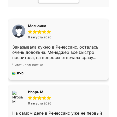
Мальвина
6 августа 2026
Заказывала кухню в Ренессанс, осталась
очень довольна. Менеджер всё быстро
посчитала, на вопросы отвечала сразу.
Замерщик приехал в субботу, подошёл к
Читать полностью
делу со всей ответственностью. Собрали
за день, ребята работали аккуратно, даже
пыли почти не было. Качество отличное,
ящики ходят плавно, ничего не скрипит.
Всё подошло как влитое.
Игорь М.
6 августа 2026
На самом деле в Ренессанс уже не первый