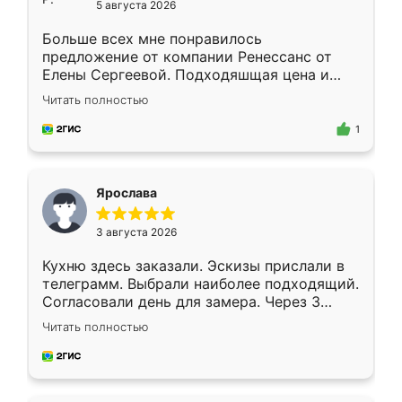
5 августа 2026
Больше всех мне понравилось
предложение от компании Ренессанс от
Елены Сергеевой. Подходяшщая цена и
короткие сроки изготовления. Приехавший
Читать полностью
для замера сотрудник Владислав
предложил по моему эскизу самый
1
подходящий вариант шкафа. Немного его
видоизменил, получилось даже лучше, чем
я хотела.
Ярослава
3 августа 2026
Кухню здесь заказали. Эскизы прислали в
телеграмм. Выбрали наиболее подходящий.
Согласовали день для замера. Через 3
недели кухня была уже готова. Остались
Читать полностью
довольны работой. Спасибо Ренессанс
мебель за качественную работу!