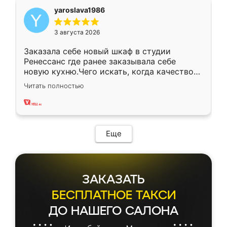
yaroslava1986
3 августа 2026
Заказала себе новый шкаф в студии
Ренессанс где ранее заказывала себе
новую кухню.Чего искать, когда качеством
вполне довольна. Служит кухня уже почти
Читать полностью
два года, нареканий нет.
Еще
ЗАКАЗАТЬ
БЕСПЛАТНОЕ ТАКСИ
ДО НАШЕГО САЛОНА