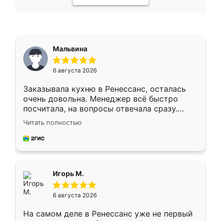
Мальвина
6 августа 2026
Заказывала кухню в Ренессанс, осталась
очень довольна. Менеджер всё быстро
посчитала, на вопросы отвечала сразу.
Замерщик приехал в субботу, подошёл к
Читать полностью
делу со всей ответственностью. Собрали
за день, ребята работали аккуратно, даже
пыли почти не было. Качество отличное,
ящики ходят плавно, ничего не скрипит.
Всё подошло как влитое.
Игорь М.
6 августа 2026
На самом деле в Ренессанс уже не первый