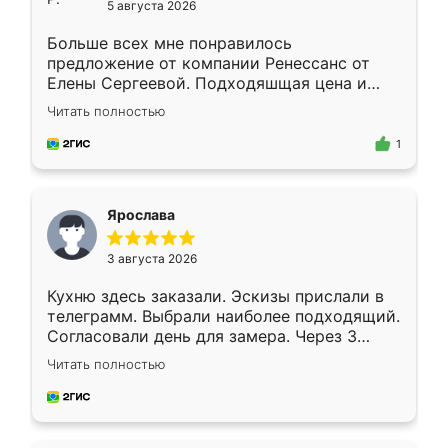
5 августа 2026
Больше всех мне понравилось
предложение от компании Ренессанс от
Елены Сергеевой. Подходяшщая цена и
короткие сроки изготовления. Приехавший
Читать полностью
для замера сотрудник Владислав
предложил по моему эскизу самый
1
подходящий вариант шкафа. Немного его
видоизменил, получилось даже лучше, чем
я хотела.
Ярослава
3 августа 2026
Кухню здесь заказали. Эскизы прислали в
телеграмм. Выбрали наиболее подходящий.
Согласовали день для замера. Через 3
недели кухня была уже готова. Остались
Читать полностью
довольны работой. Спасибо Ренессанс
мебель за качественную работу!