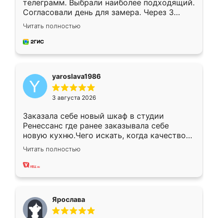
телеграмм. Выбрали наиболее подходящий.
Согласовали день для замера. Через 3
недели кухня была уже готова. Остались
Читать полностью
довольны работой. Спасибо Ренессанс
мебель за качественную работу!
yaroslava1986
3 августа 2026
Заказала себе новый шкаф в студии
Ренессанс где ранее заказывала себе
новую кухню.Чего искать, когда качеством
вполне довольна. Служит кухня уже почти
Читать полностью
два года, нареканий нет.
Ярослава