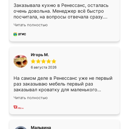
Заказывала кухню в Ренессанс, осталась
очень довольна. Менеджер всё быстро
посчитала, на вопросы отвечала сразу.
Замерщик приехал в субботу, подошёл к
Читать полностью
делу со всей ответственностью. Собрали
за день, ребята работали аккуратно, даже
пыли почти не было. Качество отличное,
ящики ходят плавно, ничего не скрипит.
Всё подошло как влитое.
Игорь М.
6 августа 2026
На самом деле в Ренессанс уже не первый
раз заказываю мебель первый раз
заказывал кроватку для маленького
ребёнка при его рождении ,во второй раз
Читать полностью
заказал шкаф-купе. По качеству очень
хорошее сборка достаточно быстрая,
также адекватные цены. До этого
сравнивал с разными конкурентами в этом
сегменте ,выбор у конкурентов куда
Мальвина