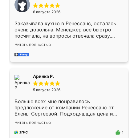
меньше, здесь же он более разнообразный.
Мне нравится ,если что-то потребуется из
6 августа 2026
мебели буду заказывать только здесь.
Заказывала кухню в Ренессанс, осталась
очень довольна. Менеджер всё быстро
посчитала, на вопросы отвечала сразу.
Замерщик приехал в субботу, подошёл к
Читать полностью
делу со всей ответственностью. Собрали
за день, ребята работали аккуратно, даже
пыли почти не было. Качество отличное,
ящики ходят плавно, ничего не скрипит.
Всё подошло как влитое.
Аринка Р.
5 августа 2026
Больше всех мне понравилось
предложение от компании Ренессанс от
Елены Сергеевой. Подходяшщая цена и
короткие сроки изготовления. Приехавший
Читать полностью
для замера сотрудник Владислав
предложил по моему эскизу самый
1