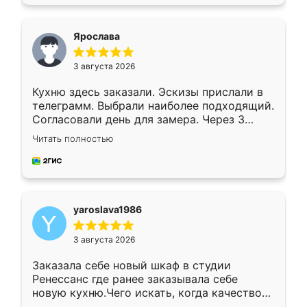
подходящий вариант шкафа. Немного его
видоизменил, получилось даже лучше, чем
я хотела.
Ярослава
3 августа 2026
Кухню здесь заказали. Эскизы прислали в
телеграмм. Выбрали наиболее подходящий.
Согласовали день для замера. Через 3
недели кухня была уже готова. Остались
Читать полностью
довольны работой. Спасибо Ренессанс
мебель за качественную работу!
yaroslava1986
3 августа 2026
Заказала себе новый шкаф в студии
Ренессанс где ранее заказывала себе
новую кухню.Чего искать, когда качеством
вполне довольна. Служит кухня уже почти