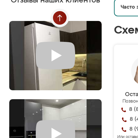
Отзывы наших клиентов
Часто 
Схе
Оста
Позвон
8 (
8 (
8 (
Или оставь