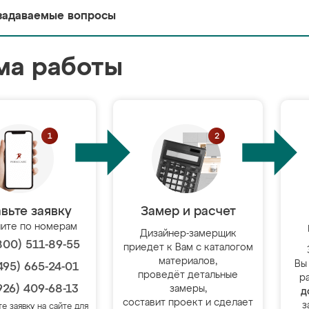
задаваемые вопросы
ма работы
вьте заявку
Замер и расчет
ите по номерам
Дизайнер-замерщик
800) 511-89-55
приедет к Вам с каталогом
материалов,
Вы
495) 665-24-01
проведёт детальные
р
926) 409-68-13
замеры,
д
составит проект и сделает
з
те заявку на сайте для