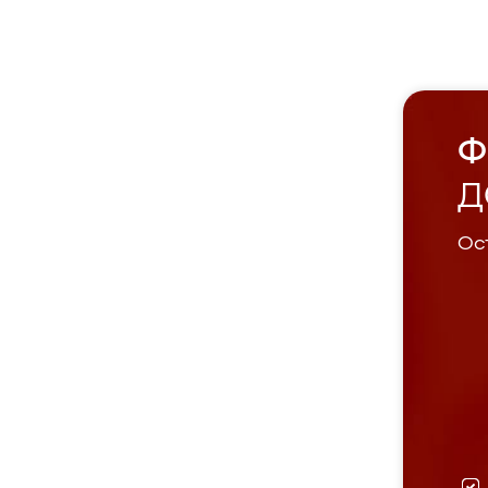
Ф
Д
Ост