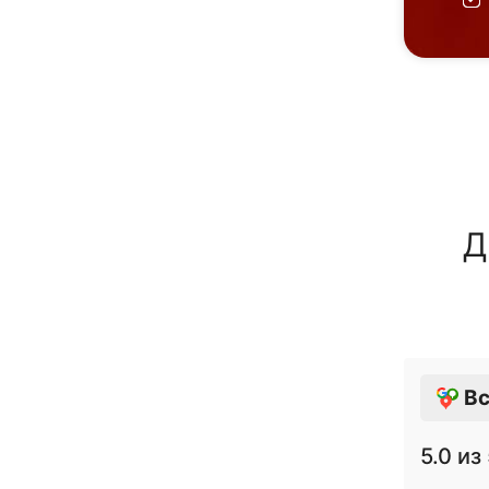
Д
Вс
5.0
из 