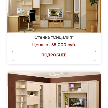
ЗАКАЗАТЬ
БЕСПЛАТНОЕ ТАКСИ
ДО НАШЕГО САЛОНА
Из любой точки Москвы и
Московской области!
Отправить
Я соглашаюсь на передачу персональных
данных согласно
Политике
конфиденциальности
|
Пользовательскому
соглашению