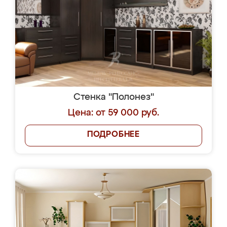
Ренессанс где ранее заказывала себе
новую кухню.Чего искать, когда качеством
вполне довольна. Служит кухня уже почти
два года, нареканий нет.
Ярослава
3 августа 2026
Кухню здесь заказали. Эскизы прислали в
телеграмм. Выбрали наиболее подходящий.
Согласовали день для замера. Через 3
недели кухня была уже готова. Остались
довольны работой. Спасибо Ренессанс
мебель за качественную работу!
Еще