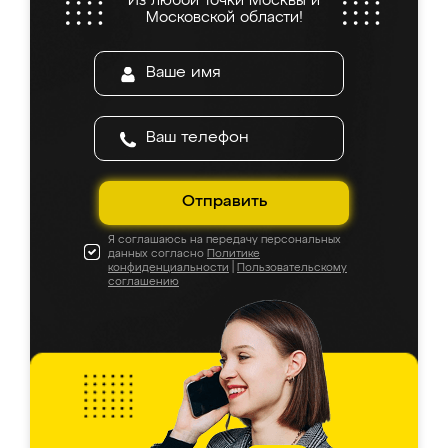
5.0
5.0
5.0
4.9
5.0
5.0
5.0
из 5
На основе
944
оценок
Оставить отзыв
Мальвина
6 августа 2026
Заказывала кухню в Ренессанс, осталась
очень довольна. Менеджер всё быстро
посчитала, на вопросы отвечала сразу.