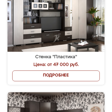
Елены Сергеевой. Подходяшщая цена и
короткие сроки изготовления. Приехавший
для замера сотрудник Владислав
1
предложил по моему эскизу самый
подходящий вариант шкафа. Немного его
видоизменил, получилось даже лучше, чем
Ярослава
я хотела.
3 августа 2026
Кухню здесь заказали. Эскизы прислали в
телеграмм. Выбрали наиболее подходящий.
Согласовали день для замера. Через 3
недели кухня была уже готова. Остались
довольны работой. Спасибо Ренессанс
мебель за качественную работу!
yaroslava1986
3 августа 2026
Заказала себе новый шкаф в студии