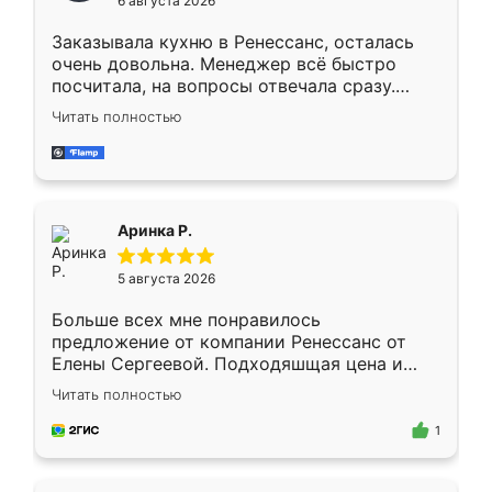
6 августа 2026
мебели буду заказывать только здесь.
Заказывала кухню в Ренессанс, осталась
очень довольна. Менеджер всё быстро
посчитала, на вопросы отвечала сразу.
Замерщик приехал в субботу, подошёл к
Читать полностью
делу со всей ответственностью. Собрали
за день, ребята работали аккуратно, даже
пыли почти не было. Качество отличное,
ящики ходят плавно, ничего не скрипит.
Всё подошло как влитое.
Аринка Р.
5 августа 2026
Больше всех мне понравилось
предложение от компании Ренессанс от
Елены Сергеевой. Подходяшщая цена и
короткие сроки изготовления. Приехавший
Читать полностью
для замера сотрудник Владислав
предложил по моему эскизу самый
1
подходящий вариант шкафа. Немного его
видоизменил, получилось даже лучше, чем