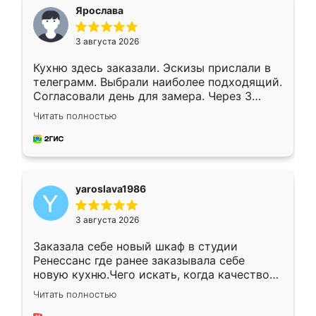
я хотела.
Ярослава
3 августа 2026
Кухню здесь заказали. Эскизы прислали в
телеграмм. Выбрали наиболее подходящий.
Согласовали день для замера. Через 3
недели кухня была уже готова. Остались
Читать полностью
довольны работой. Спасибо Ренессанс
мебель за качественную работу!
yaroslava1986
3 августа 2026
Заказала себе новый шкаф в студии
Ренессанс где ранее заказывала себе
новую кухню.Чего искать, когда качеством
вполне довольна. Служит кухня уже почти
Читать полностью
два года, нареканий нет.