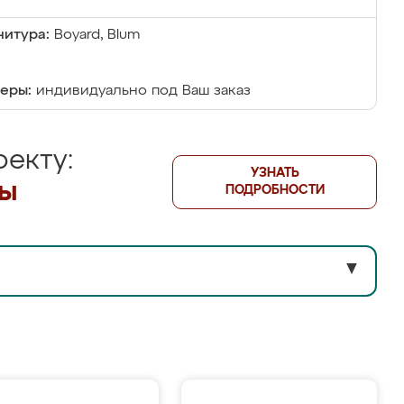
итура:
Boyard, Blum
еры:
индивидуально под Ваш заказ
екту:
УЗНАТЬ
лы
ПОДРОБНОСТИ
▼