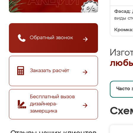
Фасад:
виды ст
Кромка
Обратный звонок
Изго
любы
Заказать расчёт
Часто 
Бесплатный вызов
дизайнера-
Схе
замерщика