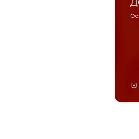
Д
Ост