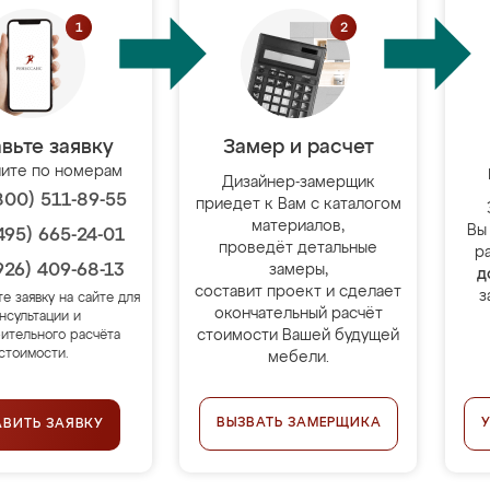
вьте заявку
Замер и расчет
ите по номерам
Дизайнер-замерщик
800) 511-89-55
приедет к Вам с каталогом
материалов,
Вы
495) 665-24-01
проведёт детальные
р
926) 409-68-13
замеры,
д
составит проект и сделает
з
те заявку на сайте для
окончательный расчёт
нсультации и
стоимости Вашей будущей
ительного расчёта
стоимости.
мебели.
ВЫЗВАТЬ ЗАМЕРЩИКА
АВИТЬ ЗАЯВКУ