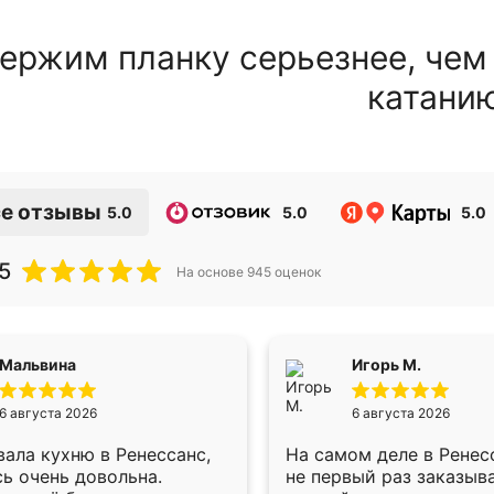
ержим планку серьезнее, чем
катани
е отзывы
5.0
5.0
5.0
5
На основе
945
оценок
Мальвина
Игорь М.
6 августа 2026
6 августа 2026
ала кухню в Ренессанс,
На самом деле в Ренес
ь очень довольна.
не первый раз заказыв