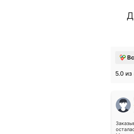
Д
Вс
5.0
из 
Заказыв
осталас