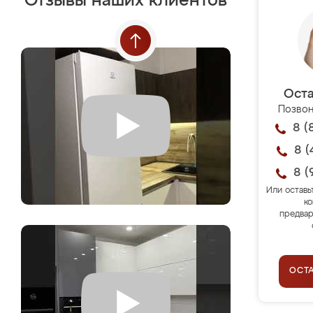
Отзывы наших клиентов
Оста
Позвон
8 (
8 (
8 (
Или оставь
ко
предвар
ОСТ